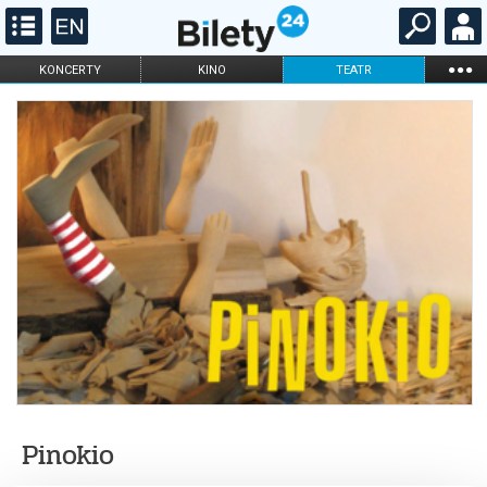
...
KONCERTY
KINO
TEATR
KABARET I
FILHARMONIA
OPERA I BALET
STAND-UP
DLA DZIECI
ONLINE
KARNETY
Pinokio