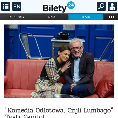
...
KONCERTY
KINO
TEATR
KABARET I
FILHARMONIA
OPERA I BALET
STAND-UP
DLA DZIECI
ONLINE
KARNETY
"Komedia Odlotowa, Czyli Lumbago"
Teatr Capitol