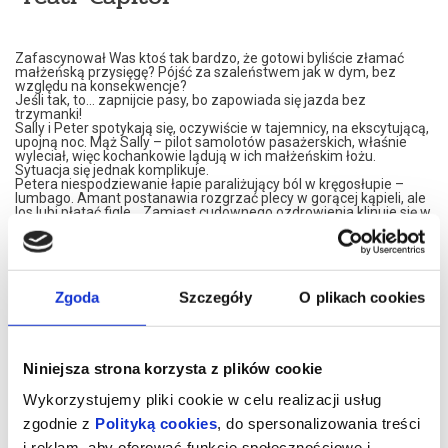
Zafascynował Was ktoś tak bardzo, że gotowi byliście złamać
małżeńską przysięgę? Pójść za szaleństwem jak w dym, bez
względu na konsekwencje?
Jeśli tak, to… zapnijcie pasy, bo zapowiada się jazda bez
trzymanki!
Sally i Peter spotykają się, oczywiście w tajemnicy, na ekscytującą,
upojną noc. Mąż Sally – pilot samolotów pasażerskich, właśnie
wyleciał, więc kochankowie lądują w ich małżeńskim łożu.
Sytuacja się jednak komplikuje.
Petera niespodziewanie łapie paraliżujący ból w kręgosłupie –
lumbago. Amant postanawia rozgrzać plecy w gorącej kąpieli, ale
los lubi płatać figle… Zamiast cudownego ozdrowienia klinuje się w
wannie!
To dopiero początek kłopotów pary, bo lawina niefortunnych
zdarzeń dopiero się zaczyna.
Niespodziewanie w apartamencie pojawiają się wciąż nowi ludzie:
niewidomy stroiciel pianin, doktor bez licencji, przystojny mąż
Sally, tajemnicza Annabelle oraz stanowcza Jocelyn.
Zgoda
Szczegóły
O plikach cookies
Co ich wszystkich łączy? Niedomówienia!
W matni kłamstewek, w którą wpadli, każdy jest kimś innym i
nieświadomie odgrywa przypisaną rolę.
Co z tego wyniknie? Czy można jeszcze bardziej skomplikować
sobie życie?
Niniejsza strona korzysta z plików cookie
Kto będzie w stanie uporządkować ten galimatias?
Przekonajcie się na własne oczy w Teatrze Capitol – BĘDZIE
Wykorzystujemy pliki cookie w celu realizacji usług
ODLOT!
zgodnie z
Polityką cookies
, do spersonalizowania treści
*******
i reklam, aby oferować funkcje społecznościowe i