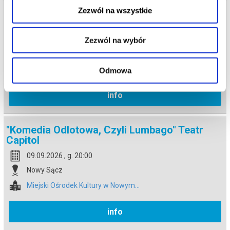
Zezwól na wszystkie
"Komedia Odlotowa, Czyli Lumbago" Teatr
Capitol
09.09.2026 , g. 17:00
Zezwól na wybór
Nowy Sącz
Miejski Ośrodek Kultury w Nowym...
Odmowa
info
"Komedia Odlotowa, Czyli Lumbago" Teatr
Capitol
09.09.2026 , g. 20:00
Nowy Sącz
Miejski Ośrodek Kultury w Nowym...
info