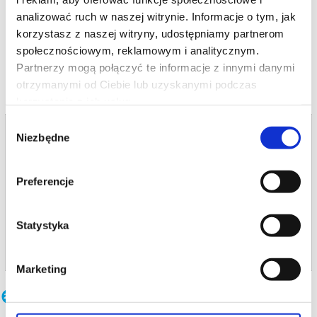
Bezpieczne zakupy w Bilety24. W przypadku odwołania
analizować ruch w naszej witrynie. Informacje o tym, jak
wydarzenia, gwarantujemy automatyczny zwrot środków
potwierdzony komunikatem wysyłanym na adres e-mail, podany
korzystasz z naszej witryny, udostępniamy partnerom
czytaj więcej o
podczas zakupu.
wydarzeniu
społecznościowym, reklamowym i analitycznym.
Partnerzy mogą połączyć te informacje z innymi danymi
otrzymanymi od Ciebie lub uzyskanymi podczas
korzystania z ich usług.
Wybór
Bilety na termin:
Niezbędne
zgody
10.09.2026 , g. 20:00 (czwartek)
10.09.2026 , g. 20:00
Preferencje
Nowy Sącz
Miejski Ośrodek Kultury w Nowym...
Statystyka
info
Marketing
Inne terminy