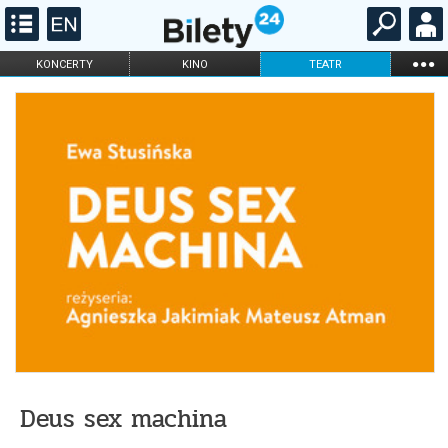
...
KONCERTY
KINO
TEATR
KABARET I
FILHARMONIA
OPERA I BALET
STAND-UP
DLA DZIECI
ONLINE
KARNETY
Deus sex machina