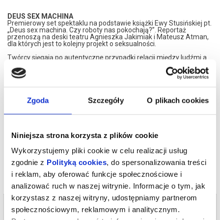
DEUS SEX MACHINA
Premierowy set spektaklu na podstawie książki Ewy Stusińskiej pt.
„Deus sex machina. Czy roboty nas pokochają?”. Reportaż
przenoszą na deski teatru Agnieszka Jakimiak i Mateusz Atman,
dla których jest to kolejny projekt o seksualności.
Twórcy sięgają po autentyczne przypadki relacji między ludźmi a
seks-lalkami, robotami i systemami sztucznej inteligencji, by
zadać pytanie, które jeszcze niedawno należało do literatury
science fiction, a dziś staje się częścią rzeczywistości: czy
technologia może zastąpić intymność i wspierać emancypację?
Spektakl rekomendowany od lat 18.
Zgoda
Szczegóły
O plikach cookies
*******
Bezpieczne zakupy w Bilety24. W przypadku odwołania
wydarzenia, gwarantujemy automatyczny zwrot środków
Niniejsza strona korzysta z plików cookie
potwierdzony komunikatem wysyłanym na adres e-mail, podany
podczas zakupu.
Wykorzystujemy pliki cookie w celu realizacji usług
zgodnie z
Polityką cookies
, do spersonalizowania treści
i reklam, aby oferować funkcje społecznościowe i
analizować ruch w naszej witrynie. Informacje o tym, jak
korzystasz z naszej witryny, udostępniamy partnerom
Bilety na termin:
społecznościowym, reklamowym i analitycznym.
12.09.2026 , g. 19:15 (sobota)