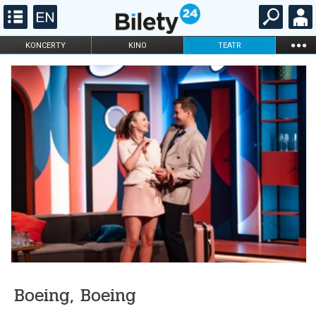
...
KONCERTY
KINO
TEATR
KABARET I
FILHARMONIA
OPERA I BALET
STAND-UP
DLA DZIECI
ONLINE
KARNETY
Boeing, Boeing