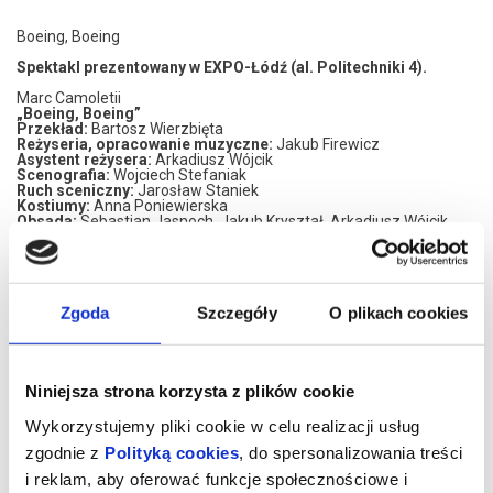
Boeing, Boeing
Spektakl prezentowany w EXPO-Łódź (al. Politechniki 4).
Marc Camoletii
„Boeing, Boeing”
Przekład:
Bartosz Wierzbięta
Reżyseria, opracowanie muzyczne:
Jakub Firewicz
Asystent reżysera:
Arkadiusz Wójcik
Scenografia:
Wojciech Stefaniak
Ruch sceniczny:
Jarosław Staniek
Kostiumy:
Anna Poniewierska
Obsada:
Sebastian Jasnoch, Jakub Kryształ, Arkadiusz Wójcik,
Aleksandra Bogulewska, Karolina Kleniewska, Diana Krupa/Paulina
Nadel
„Boeing, Boeing” to rekordzista wśród komedii - sztuka wpisana
do Księgi Guinnessa za największą liczbę wystawień. Do dziś jest
Zgoda
Szczegóły
O plikach cookies
grana z wielkim powodzeniem w kilkudziesięciu krajach na całym
świecie. Jej autorem jest Marc Camoletti - francuski autor, który z
niezwykłą precyzją i intuicją potrafi budować komediową fabułę.
Na polskich scenach sztukę „Boeing, Boeing” oglądać można w
brawurowym tłumaczeniu Bartosza Wierzbięty.
Niniejsza strona korzysta z plików cookie
Główny bohater komedii „Boeing, Boeing” ma nie tylko bogate CV,
ale i życie uczuciowe. Ma trzy narzeczone… Każda z nich jest
Wykorzystujemy pliki cookie w celu realizacji usług
stewardesą i każda uważa, że jest dla Maksa tą jedną jedyną.
zgodnie z
Polityką cookies
, do spersonalizowania treści
Dzięki rozkładom lotu, zmianie stref czasowych i… wsparciu
nieocenionej pomocy domowej, udaje mu się skutecznie ukryć
i reklam, aby oferować funkcje społecznościowe i
przed kolejnymi narzeczonymi istnienie pozostałych. Co się