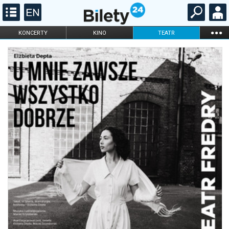
...
KONCERTY
KINO
TEATR
KABARET I
FILHARMONIA
OPERA I BALET
STAND-UP
DLA DZIECI
ONLINE
KARNETY