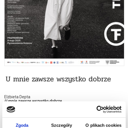
U mnie zawsze wszystko dobrze
Elżbieta Depta
U mnie zawsze wszystko dobrze
Tekst, reżyseria, dramaturgia, kostiumy
- Elżbieta Depta
Muzyka i udźwiękowienie
- Maciej Szymborski
Aranżacja przestrzeni, światła
- Elżbieta Depta, Maciej
Szymborski
Oprawa wizualna
- Dawid Stube
Zgoda
Szczegóły
O plikach cookies