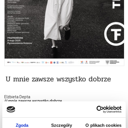
U mnie zawsze wszystko dobrze
Elżbieta Depta
U mnie zawsze wszystko dobrze
Tekst, reżyseria, dramaturgia, kostiumy
- Elżbieta Depta
Muzyka i udźwiękowienie
- Maciej Szymborski
Aranżacja przestrzeni, światła
- Elżbieta Depta, Maciej
Szymborski
Oprawa wizualna
- Dawid Stube
Zgoda
Szczegóły
O plikach cookies