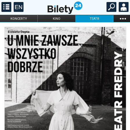
...
KONCERTY
KINO
TEATR
KABARET I
FILHARMONIA
OPERA I BALET
STAND-UP
DLA DZIECI
ONLINE
KARNETY