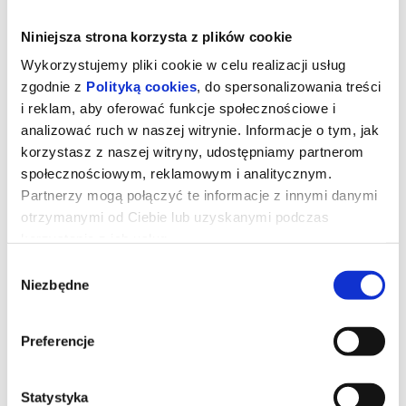
Malcie / Joanna Leśnierowska
PROJEKT YANKA RUDZKA: ZACZYN
Niniejsza strona korzysta z plików cookie
Wykorzystujemy pliki cookie w celu realizacji usług
zgodnie z
Polityką cookies
, do spersonalizowania treści
Stary Browar Nowy Taniec na
i reklam, aby oferować funkcje społecznościowe i
Malcie
analizować ruch w naszej witrynie. Informacje o tym, jak
korzystasz z naszej witryny, udostępniamy partnerom
Joanna Leśnierowska PROJEKT YANKA
społecznościowym, reklamowym i analitycznym.
RUDZKA: ZACZYN
Partnerzy mogą połączyć te informacje z innymi danymi
otrzymanymi od Ciebie lub uzyskanymi podczas
korzystania z ich usług.
Podążając śladem artystycznych gestów polskiej choreografki
Yanki Rudzkiej
(1916-2008), uznawanej za jedną z
Wybór
najważniejszych artystek tańca modern w brazylijskim
Salvadorze, materiałem wyjściowym dla Zaczynu są
Niezbędne
zgody
niestylizowane tańce tradycyjne – polski oberek i brazylijska
samba de pé – oraz towarzyszące im narracje. Projekt powstał w
2016 r. w Salvadorze w ramach rezydencji łączącej polskich i
brazylijskich tancerzy. Inscenizując spotkanie w praktyce, twórcy
Preferencje
spektaklu, stawiają pytanie o to, jak kultura tradycyjna może
inspirować współczesną choreografię jednocześnie zgłębiając i
celebrując wspólnotowość oraz ekstatyczny i transformacyjny
wymiar tańca.
Statystyka