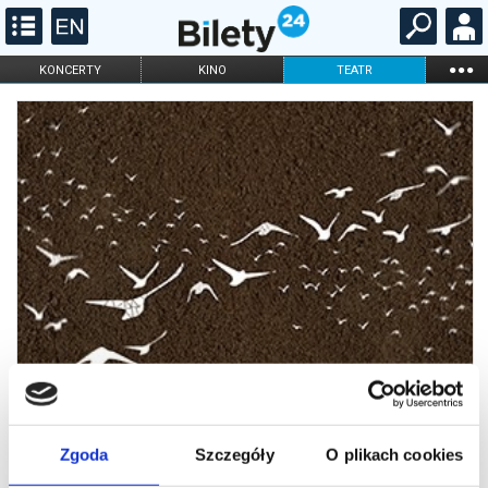
...
KONCERTY
KINO
TEATR
KABARET I
FILHARMONIA
OPERA I BALET
STAND-UP
DLA DZIECI
ONLINE
KARNETY
Zgoda
Szczegóły
O plikach cookies
Stary Browar Nowy Taniec na