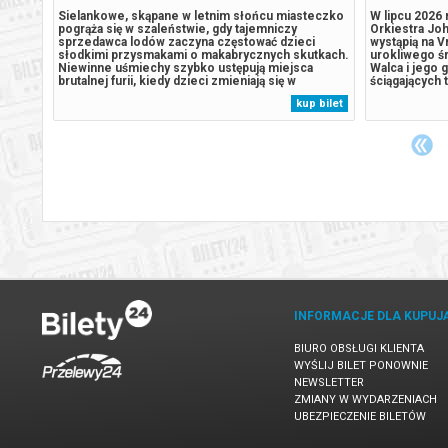
„Toy
Sielankowe, skąpane w letnim słońcu miasteczko
W lipcu 2026
logia.
pogrąża się w szaleństwie, gdy tajemniczy
Orkiestra Joh
dne
sprzedawca lodów zaczyna częstować dzieci
wystąpią na V
słodkimi przysmakami o makabrycznych skutkach.
urokliwego ś
ilmu
Niewinne uśmiechy szybko ustępują miejsca
Walca i jego g
na
brutalnej furii, kiedy dzieci zmieniają się w
ściągających 
miera
bezlitosnych łowców dorosłych. Troje młodych
kilkudziesięc
 bilet
kup bilet
bohaterów, którym cudem udaje się uniknąć klątwy,
Na szczęście 
podejmuje desperacki wyścig z czasem, by...
retransmitowa
świata....
INFORMACJE DLA KUPUJ
BIURO OBSŁUGI KLIENTA
WYŚLIJ BILET PONOWNIE
NEWSLETTER
ZMIANY W WYDARZENIACH
UBEZPIECZENIE BILETÓW