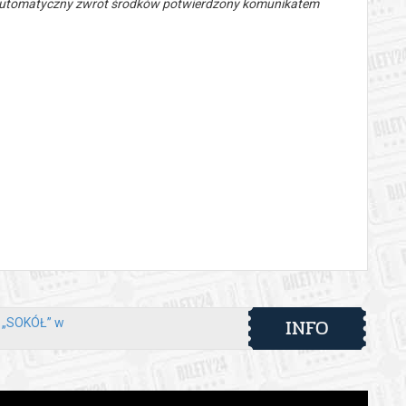
 automatyczny zwrot środków potwierdzony komunikatem
INFO
y „SOKÓŁ” w