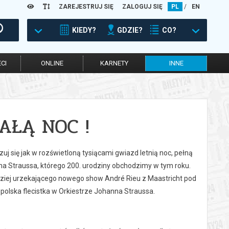
ZAREJESTRUJ SIĘ
ZALOGUJ SIĘ
PL
/
EN
KIEDY?
GDZIE?
CO?
CI
ONLINE
KARNETY
INNE
AŁĄ NOC !
 się jak w rozświetloną tysiącami gwiazd letnią noc, pełną
na Straussa, którego 200. urodziny obchodzimy w tym roku.
rdziej urzekającego nowego show André Rieu z Maastricht pod
polska flecistka w Orkiestrze Johanna Straussa.