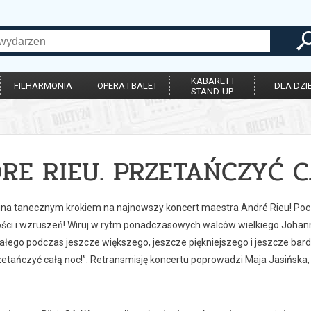
KABARET I
FILHARMONIA
OPERA I BALET
DLA DZIE
STAND-UP
RE RIEU. PRZETAŃCZYĆ C
ina tanecznym krokiem na najnowszy koncert maestra André Rieu! Poczuj
ości i wzruszeń! Wiruj w rytm ponadczasowych walców wielkiego Johan
całego podczas jeszcze większego, jeszcze piękniejszego i jeszcze ba
etańczyć całą noc!”. Retransmisję koncertu poprowadzi Maja Jasińska, 