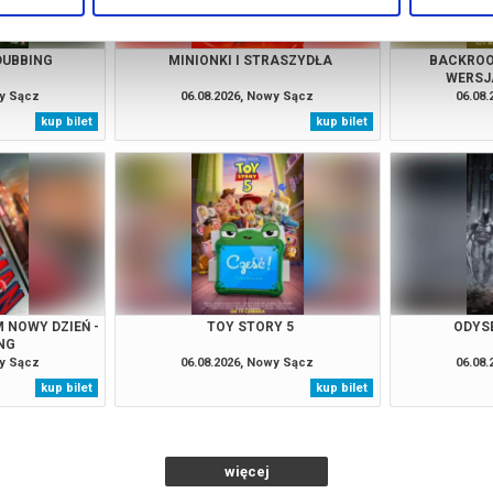
DUBBING
MINIONKI I STRASZYDŁA
BACKROO
WERSJ
wy Sącz
06.08.2026, Nowy Sącz
06.08
kup bilet
kup bilet
 NOWY DZIEŃ -
TOY STORY 5
ODYSE
NG
wy Sącz
06.08.2026, Nowy Sącz
06.08
kup bilet
kup bilet
więcej