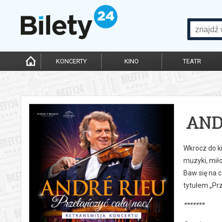
KONCERTY
KINO
TEATR
AND
Wkrocz do k
muzyki, mił
Baw się na 
tytułem „Prz
*******