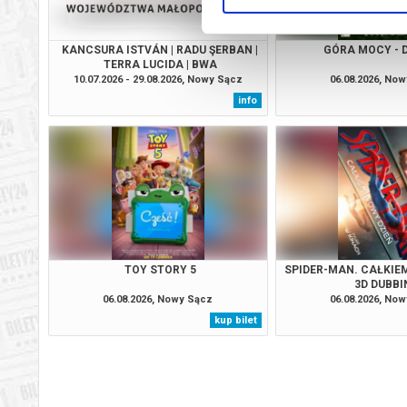
KANCSURA ISTVÁN | RADU ŞERBAN |
GÓRA MOCY - 
TERRA LUCIDA | BWA
10.07.2026 - 29.08.2026, Nowy Sącz
06.08.2026, No
info
TOY STORY 5
SPIDER-MAN. CAŁKIEM
3D DUBBI
06.08.2026, Nowy Sącz
06.08.2026, No
kup bilet