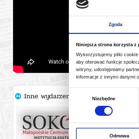
Zgoda
Niniejsza strona korzysta z
Wykorzystujemy pliki cookie 
aby oferować funkcje społecz
witryny, udostępniamy part
informacje z innymi danymi 
Wybór
Inne wydarzenia organizatora
Niezbędne
zgody
Odmowa