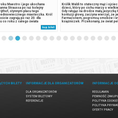
 roku Maestro i jego ukochana
Królik Waldi to stateczny mąż i ojcie
anna Straussa po raz kolejny
dzieci, który po cichu marzy o wielki
rijthof, słynnym placu tego
Gdy ratując na drodze małą jeżyczkę 
redniowiecznego miasteczka. Król
kontuzji głowy, zaczyna wierzyć, że je
oście zagrają po raz 20. dla
Farmazonem, pogromcą smoków i w
tu co roku z całego świata
księżniczek. Przekonany, że świat pe
iu tysięcy miłośników dobrej muzyki.
czekających go wyzwań, porzuca rodz
kup bilet
ten wspaniały letni wieczór będzie
by walczyć ze złem i nieść pomoc sł
ny już jesienią do kin całego
jego boku zaś kroczy Hela,...
ĄCYCH BILETY
INFORMACJE DLA ORGANIZATORÓW
INFORMACJE O
DLA ORGANIZATORÓW
REGULAMIN
SYSTEM BILETOWY
PEWNOŚĆ ZAKUP
REFERENCJE
POLITYKA COOKIE
POLITYKA PRYWA
OFERTY PRACY