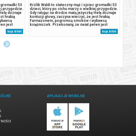
c gromadki 53
Królik Waldi to stateczny mąż i ojciec gromadki 53
Carlo 
ej przygodzie.
dzieci, który po cichu marzy o wielkiej przygodzie.
udany 
Helę doznaje
Gdy ratując na drodze małą jeżyczkę Helę doznaje
uniwer
st hrabią
kontuzji głowy, zaczyna wierzyć, że jest hrabią
twórcz
ybawcą
Farmazonem, pogromcą smoków i wybawcą
dzienn
łen jest
księżniczek. Przekonany, że świat pełen jest
między
inne strony,
czekających go wyzwań, porzuca rodzinne strony,
ich tr
kup bilet
kup bilet
abszym. U
by walczyć ze złem i nieść pomoc słabszym. U
coraz 
jego boku zaś kroczy Hela,...
dawną 
GÓLNE
APLIKACJE MOBILNE
U
S
TNOŚCI