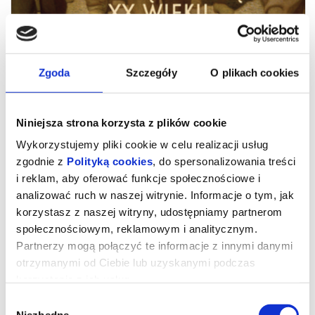
Zgoda
Szczegóły
O plikach cookies
Niniejsza strona korzysta z plików cookie
Wykorzystujemy pliki cookie w celu realizacji usług
zgodnie z
Polityką cookies
, do spersonalizowania treści
i reklam, aby oferować funkcje społecznościowe i
MALUJĄC DUSZĘ XX WIEKU:
analizować ruch w naszej witrynie. Informacje o tym, jak
PELLIZZA Z VOLPEDO - ART BEATS
korzystasz z naszej witryny, udostępniamy partnerom
społecznościowym, reklamowym i analitycznym.
Partnerzy mogą połączyć te informacje z innymi danymi
Film opowiada historię burzliwego życia Giuseppe Pellizzy (1868–
otrzymanymi od Ciebie lub uzyskanymi podczas
1907), wybitnego malarza dywizjonisty, autora słynnego obrazu
korzystania z ich usług.
„The Fourth Estate” („Czwarta władza”). Dzieło to, po raz pierwszy
zaprezentowane publiczności podczas Quadriennale w Turynie w
1902 roku, dziś znajduje się w mediolańskiej Galleria d’Arte
Wybór
Moderna.
Pellizza zapisał się w historii sztuki nie tylko jako
Niezbędne