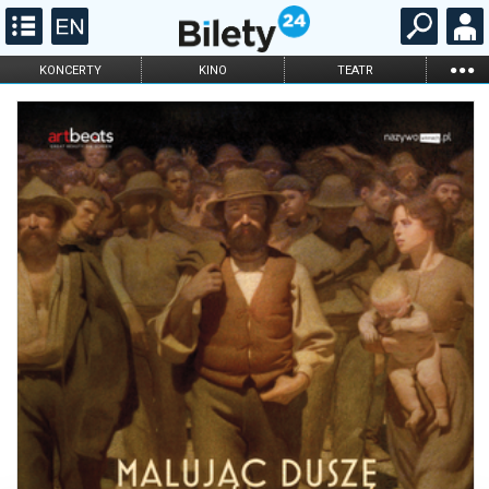
...
KONCERTY
KINO
TEATR
KABARET I
FILHARMONIA
OPERA I BALET
STAND-UP
DLA DZIECI
ONLINE
KARNETY