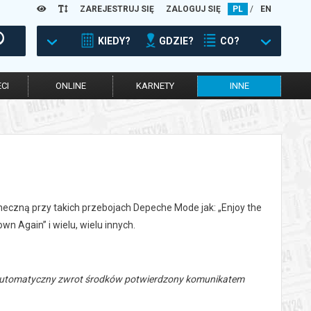
ZAREJESTRUJ SIĘ
ZALOGUJ SIĘ
PL
/
EN
KIEDY?
GDZIE?
CO?
CI
ONLINE
KARNETY
INNE
czną przy takich przebojach Depeche Mode jak: „Enjoy the
wn Again” i wielu, wielu innych.
 automatyczny zwrot środków potwierdzony komunikatem