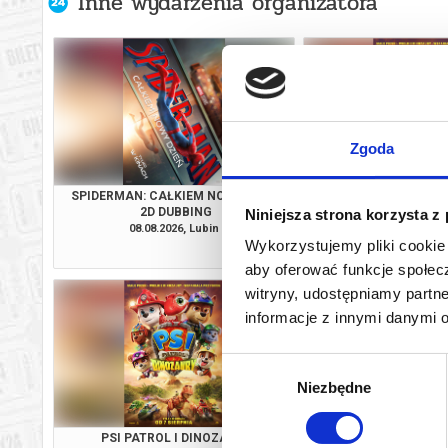
Inne wydarzenia organizatora
Zgoda
SPIDERMAN: CAŁKIEM NOWY DZIEŃ
PSI PATROL I D
2D DUBBING
Niniejsza strona korzysta z
08.08.2026, Lubin
08.08.2026, L
Wykorzystujemy pliki cookie 
kup bilet
aby oferować funkcje społecz
witryny, udostępniamy part
informacje z innymi danymi 
Wybór
Niezbędne
zgody
PSI PATROL I DINOZAURY
SPIDERMAN: CAŁKIE