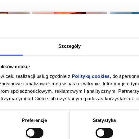
Szczegóły
INOZAURY
TANECZNE JAM SESSION
ROBIN HO
 plików cookie
ubin
08.08.2026, Lubin
08.
w celu realizacji usług zgodnie z
Polityką cookies
, do spersona
kup bilet
info
nościowe i analizować ruch w naszej witrynie. Informacje o tym
nerom społecznościowym, reklamowym i analitycznym. Partnerz
otrzymanymi od Ciebie lub uzyskanymi podczas korzystania z ic
Preferencje
Statystyka
M NOWY DZIEŃ
GORZKIE ŚWIĘTA
SPIDERMAN: