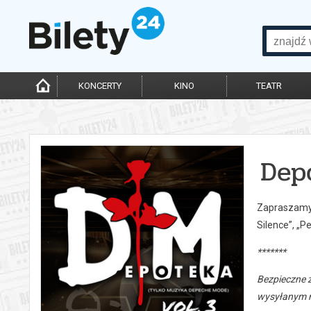
KONCERTY
KINO
TEATR
Dep
Zapraszamy 
Silence”, „P
*******
Bezpieczne 
wysyłanym n