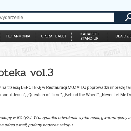
KABARET I
FILHARMONIA
OPERA I BALET
DLA DZIE
STAND-UP
oteka vol.3
na trzecią DEPOTEKĘ w Restauracji MUZA! DJ poprowadzi imprezę tane
ersonal Jesus”, „Question of Time”, „Behind the Wheel”, „Never Let Me Do
zakupy w Bilety24. W przypadku odwołania wydarzenia, gwarantujemy
a adres e-mail, podany podczas zakupu.