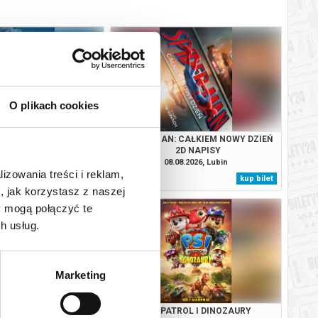
O plikach cookies
OD: KONIEC LEGENDY
SPIDERMAN: CAŁKIEM NOWY DZIEŃ
2D NAPISY
08.2026, Lubin
08.08.2026, Lubin
lizowania treści i reklam,
kup bilet
kup bilet
, jak korzystasz z naszej
y mogą połączyć te
h usług.
Marketing
 CAŁKIEM NOWY DZIEŃ
PSI PATROL I DINOZAURY