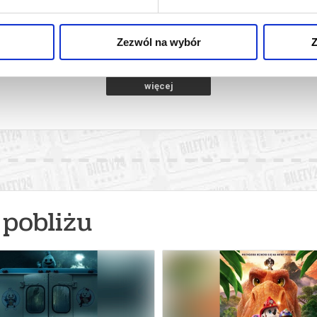
NG
ubin
09.08.2026, Lubin
09.
kup bilet
kup bilet
Zezwól na wybór
Z
więcej
pobliżu