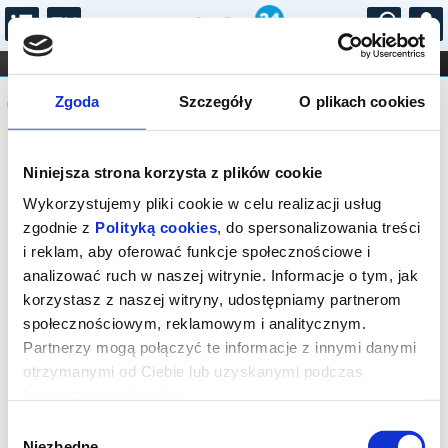
...
KONCERTY
KINO
TEATR
KABARET I
Komunikat
FILHARMONIA
OPERA I BALET
Zgoda
Szczegóły
O plikach cookies
STAND-UP
DLA DZIECI
ONLINE
KARNETY
Sprzedaż biletów on-line na wydarzenie
Niniejsza strona korzysta z plików cookie
została zakończona.
Wykorzystujemy pliki cookie w celu realizacji usług
zgodnie z
Polityką cookies
, do spersonalizowania treści
i reklam, aby oferować funkcje społecznościowe i
analizować ruch w naszej witrynie. Informacje o tym, jak
korzystasz z naszej witryny, udostępniamy partnerom
społecznościowym, reklamowym i analitycznym.
Partnerzy mogą połączyć te informacje z innymi danymi
otrzymanymi od Ciebie lub uzyskanymi podczas
korzystania z ich usług.
Wybór
Niezbędne