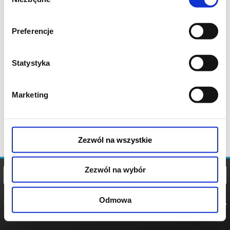
zgody
Preferencje
Statystyka
Marketing
Zezwól na wszystkie
Zezwól na wybór
Odmowa
REGULAMIN
POLITYKA
POLITYKA
COOKIES
PRYWATNOŚCI