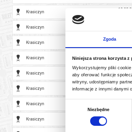
10.08.2
Krasiczyn
(ponied
Krasiczyn
11.08.2
Zgoda
Krasiczyn
12.08.2
Krasiczyn
13.08.2
Niniejsza strona korzysta z
Wykorzystujemy pliki cookie 
Krasiczyn
14.08.2
aby oferować funkcje społecz
witryny, udostępniamy part
Krasiczyn
15.08.2
informacje z innymi danymi 
Wybór
Krasiczyn
16.08.2
Niezbędne
zgody
17.08.2
Krasiczyn
(ponied