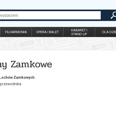
KABARET I
FILHARMONIA
OPERA I BALET
DLA DZIE
STAND-UP
hy Zamkowe
 Lochów Zamkowych.
 przewodnika.