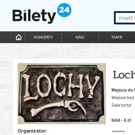
KONCERTY
KINO
TEATR
Loc
Wejście do
Wejście bez
Sala tortur.
bilet - 6 zł
Organizator:
*******