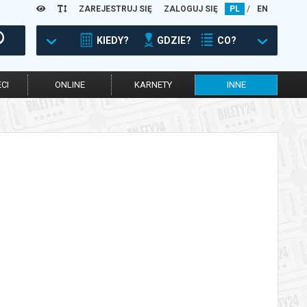
ZAREJESTRUJ SIĘ
ZALOGUJ SIĘ
PL
/
EN
KIEDY?
GDZIE?
CO?
CI
ONLINE
KARNETY
INNE