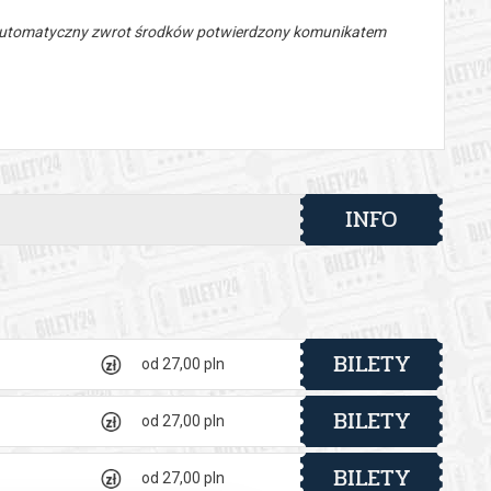
 automatyczny zwrot środków potwierdzony komunikatem
INFO
BILETY
od 27,00 pln
BILETY
od 27,00 pln
BILETY
od 27,00 pln