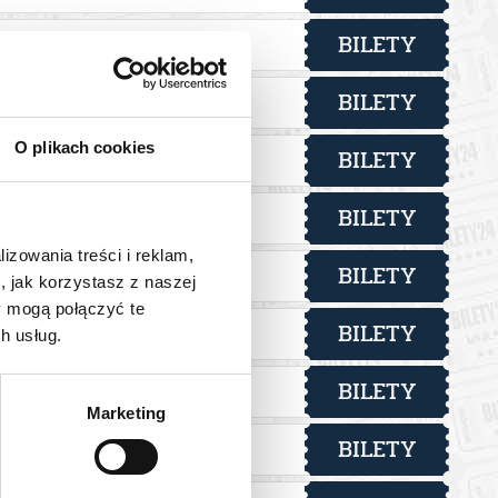
BILETY
od 27,00 pln
BILETY
od 27,00 pln
O plikach cookies
BILETY
od 27,00 pln
BILETY
od 27,00 pln
lizowania treści i reklam,
BILETY
od 27,00 pln
, jak korzystasz z naszej
y mogą połączyć te
BILETY
od 27,00 pln
h usług.
BILETY
od 27,00 pln
Marketing
BILETY
od 27,00 pln