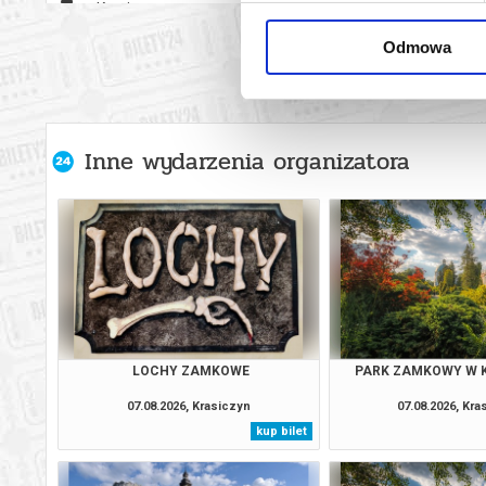
Krasiczyn
18.08.2
Odmowa
Krasiczyn
19.08.2
Krasiczyn
20.08.2
Inne wydarzenia organizatora
Krasiczyn
21.08.2
Krasiczyn
22.08.2
Krasiczyn
23.08.2
24.08.2
Krasiczyn
(ponied
LOCHY ZAMKOWE
PARK ZAMKOWY W 
Krasiczyn
25.08.2
07.08.2026, Krasiczyn
07.08.2026, Kra
kup bilet
Krasiczyn
26.08.2