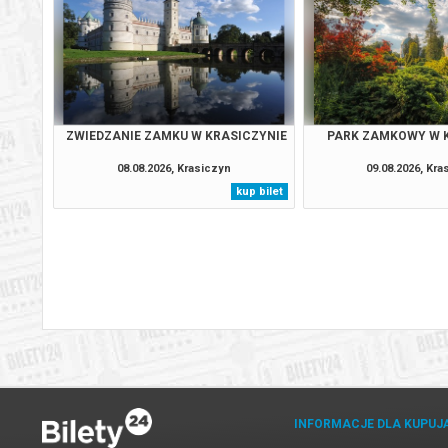
Krasiczyn
27.08.2
Krasiczyn
28.08.2
Krasiczyn
29.08.2
ZWIEDZANIE ZAMKU W KRASICZYNIE
PARK ZAMKOWY W 
08.08.2026, Krasiczyn
09.08.2026, Kra
Krasiczyn
30.08.2
kup bilet
31.08.2
Krasiczyn
(ponied
Krasiczyn
01.09.2
Krasiczyn
02.09.2
Krasiczyn
03.09.2
INFORMACJE DLA KUPUJ
Krasiczyn
04.09.2