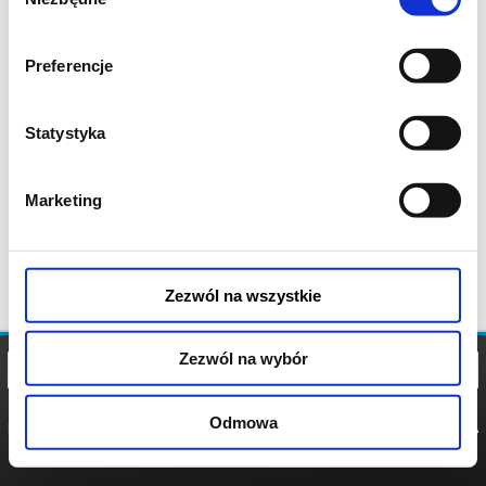
zgody
Preferencje
Statystyka
Marketing
Zezwól na wszystkie
Zezwól na wybór
Odmowa
REGULAMIN
POLITYKA
POLITYKA
COOKIES
PRYWATNOŚCI