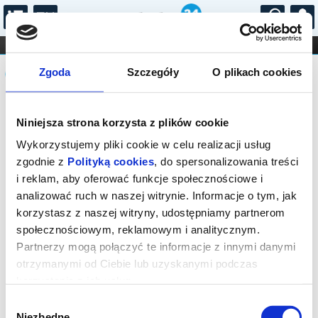
...
KONCERTY
KINO
TEATR
KABARET I
Komunikat
FILHARMONIA
OPERA I BALET
Zgoda
Szczegóły
O plikach cookies
STAND-UP
DLA DZIECI
ONLINE
KARNETY
Sprzedaż biletów on-line na wydarzenie
Niniejsza strona korzysta z plików cookie
została zakończona.
Wykorzystujemy pliki cookie w celu realizacji usług
zgodnie z
Polityką cookies
, do spersonalizowania treści
i reklam, aby oferować funkcje społecznościowe i
analizować ruch w naszej witrynie. Informacje o tym, jak
korzystasz z naszej witryny, udostępniamy partnerom
społecznościowym, reklamowym i analitycznym.
Partnerzy mogą połączyć te informacje z innymi danymi
otrzymanymi od Ciebie lub uzyskanymi podczas
korzystania z ich usług.
Wybór
Niezbędne