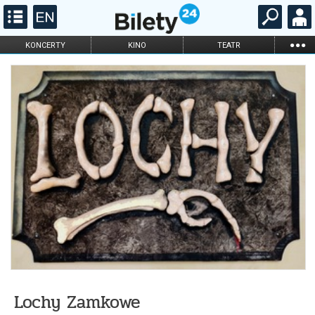
...
KONCERTY
KINO
TEATR
KABARET I
FILHARMONIA
OPERA I BALET
STAND-UP
DLA DZIECI
ONLINE
KARNETY
Lochy Zamkowe