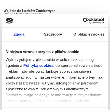
Wejście do Lochów Zamkowych.
Wejście bez przewodnika.
Sala tortur.
bilet - 6 zł
*******
Zgoda
Szczegóły
O plikach cookies
Bezpieczne zakupy w Bilety24. W przypadku odwołania
wydarzenia, gwarantujemy automatyczny zwrot środków
potwierdzony komunikatem wysyłanym na adres e-mail, podany
podczas zakupu.
Niniejsza strona korzysta z plików cookie
Wykorzystujemy pliki cookie w celu realizacji usług
zgodnie z
Polityką cookies
, do spersonalizowania treści
i reklam, aby oferować funkcje społecznościowe i
analizować ruch w naszej witrynie. Informacje o tym, jak
Bilety na termin:
20.05.2026 , g. 07:00 (środa)
korzystasz z naszej witryny, udostępniamy partnerom
społecznościowym, reklamowym i analitycznym.
20.05.2026 , g. 07:00
Partnerzy mogą połączyć te informacje z innymi danymi
Krasiczyn
otrzymanymi od Ciebie lub uzyskanymi podczas
Zamek w Krasiczynie
korzystania z ich usług.