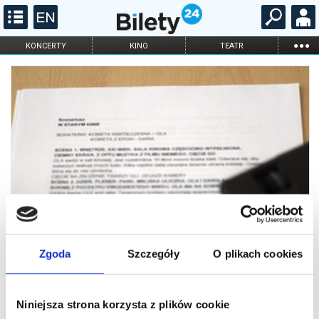
...
KONCERTY
KINO
TEATR
KABARET I
FILHARMONIA
OPERA I BALET
STAND-UP
DLA DZIECI
ONLINE
KARNETY
Zgoda
Szczegóły
O plikach cookies
Niniejsza strona korzysta z plików cookie