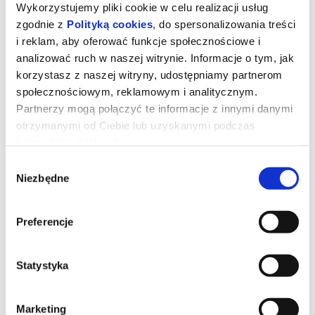
Wykorzystujemy pliki cookie w celu realizacji usług
zgodnie z
Polityką cookies
, do spersonalizowania treści
i reklam, aby oferować funkcje społecznościowe i
analizować ruch w naszej witrynie. Informacje o tym, jak
Warsztaty scenariuszowe | Andrzej
korzystasz z naszej witryny, udostępniamy partnerom
Wajda. Dziedzictwo Mistrza
społecznościowym, reklamowym i analitycznym.
Partnerzy mogą połączyć te informacje z innymi danymi
otrzymanymi od Ciebie lub uzyskanymi podczas
Jak stworzyć poruszającą historię, budować bohaterów, konflikty i
korzystania z ich usług.
sceny, które zapadają w pamięć? Zapraszamy na warsztaty
scenariopisarskie inspirowane twórczością Andrzeja Wajdy.
Wybór
Uczestnicy poznają podstawowe zasady konstruowania
Niezbędne
scenariusza filmowego na przykładzie adaptacji opowiadania
zgody
„Panny z Wilka” Jarosława Iwaszkiewicza.
18.06.2026, godz. 16:00
Bilety: 30 zł
Prowadzenie: dr Radosław Osiński
Preferencje
Liczba miejsc: 15
Wiek: 15+
*******
Statystyka
Bezpieczne zakupy w Bilety24. W przypadku odwołania
wydarzenia, gwarantujemy automatyczny zwrot środków
potwierdzony komunikatem wysyłanym na adres e-mail, podany
podczas zakupu.
Marketing