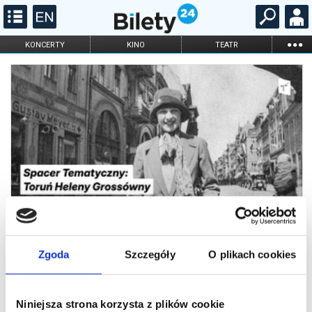
...
KONCERTY
KINO
TEATR
KABARET I
FILHARMONIA
OPERA I BALET
STAND-UP
DLA DZIECI
ONLINE
KARNETY
Spacer Tematyczny: Toruń Heleny
Zgoda
Szczegóły
O plikach cookies
Grossówny
Niniejsza strona korzysta z plików cookie
To z nią Eugeniusz Bodo umawiał się na dziewiątą w filmie "Piętro