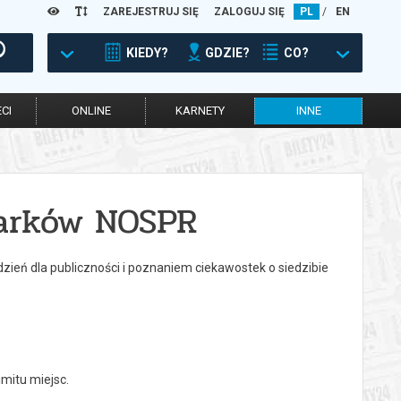
ZAREJESTRUJ SIĘ
ZALOGUJ SIĘ
PL
/
EN
KIEDY?
GDZIE?
CO?
CI
ONLINE
KARNETY
INNE
marków NOSPR
ień dla publiczności i poznaniem ciekawostek o siedzibie
mitu miejsc.