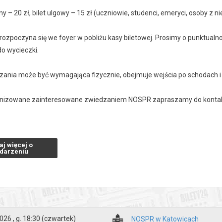
ny – 20 zł, bilet ulgowy – 15 zł (uczniowie, studenci, emeryci, osoby z 
rozpoczyna się we foyer w pobliżu kasy biletowej. Prosimy o punktualn
o wycieczki.
zania może być wymagająca fizycznie, obejmuje wejścia po schodach i 
nizowane zainteresowane zwiedzaniem NOSPR zapraszamy do kontaktu
 lipca wycieczki nie będą organizowane. Terminy sierpniowego zwiedza
aj więcej o
darzeniu
zakupy w Bilety24. W przypadku odwołania wydarzenia, gwarantujemy
a adres e-mail, podany podczas zakupu.
026 , g. 18:30
(czwartek)
NOSPR w Katowicach