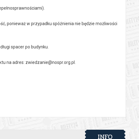
niepełnosprawnościami).
ość, ponieważ w przypadku spóźnienia nie będzie możliwości
długi spacer po budynku.
 na adres: zwiedzanie@nospr.org.pl.
nia zostaną opublikowane pod koniec lipca
 automatyczny zwrot środków potwierdzony komunikatem
INFO