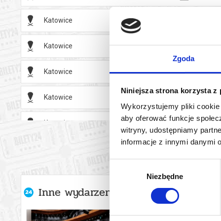
Katowice
16.08.2
Katowice
17.08.2
Zgoda
Katowice
18.08.2
Niniejsza strona korzysta z
Katowice
19.08.2
Wykorzystujemy pliki cookie 
aby oferować funkcje społecz
Katowice
20.08.2
witryny, udostępniamy part
informacje z innymi danymi 
Katowice
21.08.2
Wybór
Katowice
22.08.2
Niezbędne
zgody
Inne wydarzenia organizatora
Katowice
22.08.2