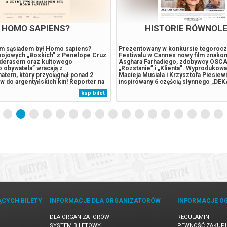
OJCZYZNA
LATO ’26. WAKACJE Z 
KINA - WIELKI BŁĘ
a przez Instytucję Filmową Silesia
Historia relacji dwóch nurków, Enza 
a”, Pawła Pawlikowskiego w Kinie
(Jean Reno) i Jacques’a Mayola (Jean
yzna” to najnowszy film laureata
oraz jego dziewczyny Johany Baker 
a Pawlikowskiego, twórcy „Idy” i
Arquette) to wyprawa w morskie głęb
”, zdobywca nagrody za reżyserię na
głąb ludzkiej duszy. Kręcony na kilku
79. Międzynarodowym Festiwalu
spektakl Bessona zawiera bodaj najp
annes. Poprzedni film
sceny podwodne w historii kina. Uwod
kup bilet
go, „Zimna wojna”, również
zmysłowa opowieść zaczyna się w lata
a reżyserię w Cannes, oprócz
płynie do czasów współczesnych...
ego...
ĄCYCH BILETY
INFORMACJE DLA ORGANIZATORÓW
INFORMACJE O
DLA ORGANIZATORÓW
REGULAMIN
SYSTEM BILETOWY
PEWNOŚĆ ZAKUP