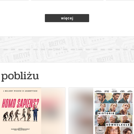
więcej
pobliżu