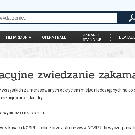
KABARET I
FILHARMONIA
OPERA I BALET
DLA DZIE
STAND-UP
acyjne zwiedzanie zaka
wszystkich zainteresowanych odkryciem miejsc niedostępnych na co dz
nizacji pracy orkiestry.
a wycieczki ok:
75 min.
ów w kasach NOSPR i online przez stronę www NOSPR do wyczerpania li