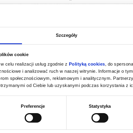
026 , g. 18:00
(niedziela)
NOSPR w Katowicach
026 , g. 18:00
(poniedziałek)
NOSPR w Katowicach
Szczegóły
026 , g. 18:00
(wtorek)
NOSPR w Katowicach
 plików cookie
026 , g. 18:00
(środa)
NOSPR w Katowicach
w celu realizacji usług zgodnie z
Polityką cookies
, do spersona
nościowe i analizować ruch w naszej witrynie. Informacje o tym
026 , g. 18:00
(czwartek)
NOSPR w Katowicach
nerom społecznościowym, reklamowym i analitycznym. Partnerz
otrzymanymi od Ciebie lub uzyskanymi podczas korzystania z ic
więcej
026 , g. 18:00
(piątek)
NOSPR w Katowicach
026 , g. 10:00
(sobota)
NOSPR w Katowicach
Preferencje
Statystyka
026 , g. 12:00
(sobota)
NOSPR w Katowicach