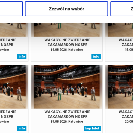
026 , g. 18:00
(środa)
NOSPR w Katowicach
Zezwól na wybór
Z
026 , g. 18:00
(piątek)
NOSPR w Katowicach
026 , g. 10:00
(sobota)
NOSPR w Katowicach
IEDZANIE
WAKACYJNE ZWIEDZANIE
WAKACY
 NOSPR
ZAKAMARKÓW NOSPR
ZAKA
026 , g. 12:00
(sobota)
NOSPR w Katowicach
towice
14.08.2026, Katowice
15.08
info
info
026 , g. 16:00
(niedziela)
NOSPR w Katowicach
026 , g. 18:00
(niedziela)
NOSPR w Katowicach
IEDZANIE
WAKACYJNE ZWIEDZANIE
WAKACY
 NOSPR
ZAKAMARKÓW NOSPR
ZAKA
towice
19.08.2026, Katowice
20.08
info
kup bilet