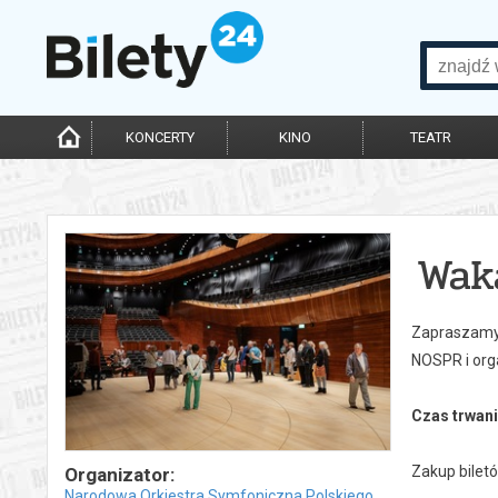
KONCERTY
KINO
TEATR
Wak
Zapraszamy 
NOSPR i orga
Czas trwani
Zakup bilet
Organizator:
Narodowa Orkiestra Symfoniczna Polskiego