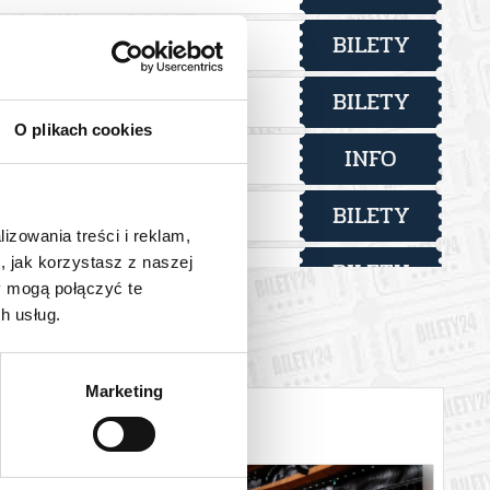
BILETY
od 16,00 pln
BILETY
od 16,00 pln
O plikach cookies
INFO
BILETY
od 16,00 pln
lizowania treści i reklam,
, jak korzystasz z naszej
BILETY
od 16,00 pln
y mogą połączyć te
h usług.
BILETY
od 16,00 pln
BILETY
od 16,00 pln
Marketing
BILETY
od 16,00 pln