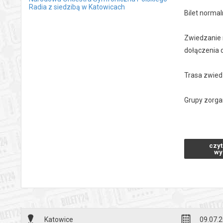
Radia z siedzibą w Katowicach
Bilet normal
Zwiedzanie 
dołączenia d
Trasa zwied
Grupy zorga
Od 17 do 31
*******
czyt
wy
Bezpieczne 
wysyłanym n
Katowice
09.07.2