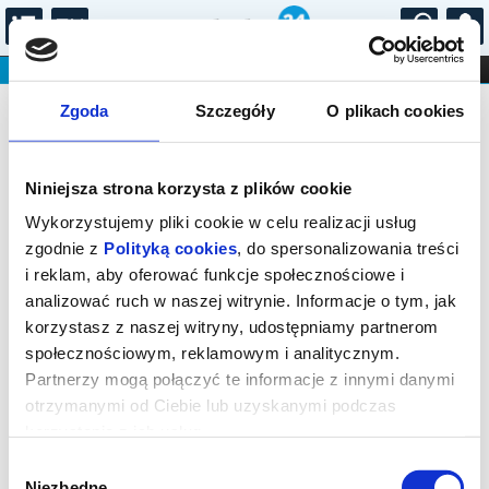
...
KONCERTY
KINO
TEATR
KABARET I
Bilety na: Marcin Kydryński
FILHARMONIA
OPERA I BALET
Zgoda
Szczegóły
O plikach cookies
STAND-UP
prezentuje SIESTA w drodze: Richard
DLA DZIECI
ONLINE
KARNETY
Bona & Alfredo Rodriguez Trio
Niniejsza strona korzysta z plików cookie
Wykorzystujemy pliki cookie w celu realizacji usług
zgodnie z
Polityką cookies
, do spersonalizowania treści
i reklam, aby oferować funkcje społecznościowe i
analizować ruch w naszej witrynie. Informacje o tym, jak
korzystasz z naszej witryny, udostępniamy partnerom
Katowice, plac Wojciecha Kilara 1
społecznościowym, reklamowym i analitycznym.
Partnerzy mogą połączyć te informacje z innymi danymi
11.04.2027, g. 19:00 (niedziela)
otrzymanymi od Ciebie lub uzyskanymi podczas
cena - od 207,00 pln
korzystania z ich usług.
Organizator:
Narodowa Orkiestra Symfoniczna
Wybór
Polskiego Radia...
Niezbędne