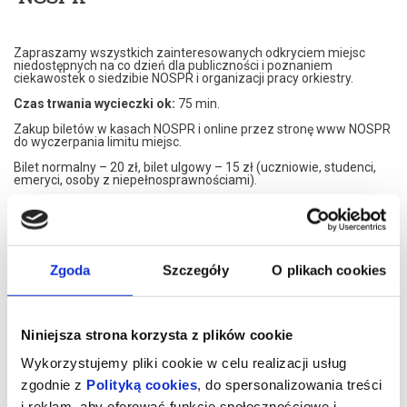
Zapraszamy wszystkich zainteresowanych odkryciem miejsc
niedostępnych na co dzień dla publiczności i poznaniem
ciekawostek o siedzibie NOSPR i organizacji pracy orkiestry.
Czas trwania wycieczki ok:
75 min.
Zakup biletów w kasach NOSPR i online przez stronę www NOSPR
do wyczerpania limitu miejsc.
Bilet normalny – 20 zł, bilet ulgowy – 15 zł (uczniowie, studenci,
emeryci, osoby z niepełnosprawnościami).
Zwiedzanie rozpoczyna się we foyer w pobliżu kasy biletowej.
Prosimy o punktualność, ponieważ w przypadku spóźnienia nie
będzie możliwości dołączenia do wycieczki.
Trasa zwiedzania może być wymagająca fizycznie, obejmuje
wejścia po schodach i długi spacer po budynku.
Zgoda
Szczegóły
O plikach cookies
Grupy zorganizowane zainteresowane zwiedzaniem NOSPR
zapraszamy do kontaktu na adres: zwiedzanie@nospr.org.pl.
Od 17 do 31 lipca wycieczki nie będą organizowane. Terminy
Niniejsza strona korzysta z plików cookie
sierpniowego zwiedzania zostaną opublikowane pod koniec lipca
Wykorzystujemy pliki cookie w celu realizacji usług
*******
zgodnie z
Polityką cookies
, do spersonalizowania treści
Bezpieczne zakupy w Bilety24. W przypadku odwołania
i reklam, aby oferować funkcje społecznościowe i