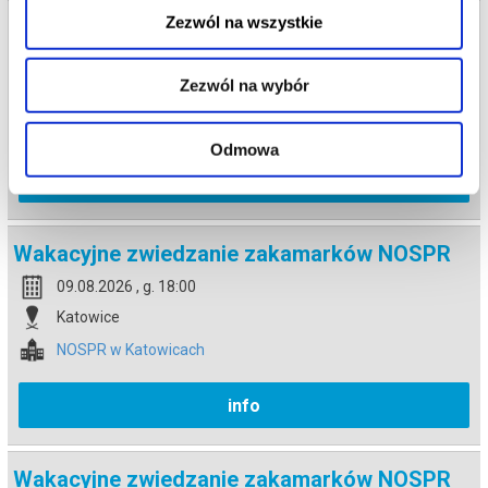
Zezwól na wszystkie
Wakacyjne zwiedzanie zakamarków NOSPR
09.08.2026 , g. 16:00
Zezwól na wybór
Katowice
NOSPR w Katowicach
Odmowa
info
Wakacyjne zwiedzanie zakamarków NOSPR
09.08.2026 , g. 18:00
Katowice
NOSPR w Katowicach
info
Wakacyjne zwiedzanie zakamarków NOSPR