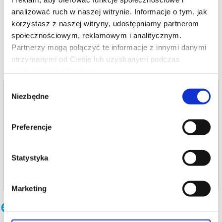
wydarzenia, gwarantujemy automatyczny zwrot środków
potwierdzony komunikatem wysyłanym na adres e-mail, podany
analizować ruch w naszej witrynie. Informacje o tym, jak
podczas zakupu.
korzystasz z naszej witryny, udostępniamy partnerom
czytaj więcej o
wydarzeniu
społecznościowym, reklamowym i analitycznym.
Partnerzy mogą połączyć te informacje z innymi danymi
otrzymanymi od Ciebie lub uzyskanymi podczas
korzystania z ich usług.
Wybór
Bilety na termin:
Niezbędne
zgody
19.07.2026 , g. 16:00 (niedziela)
19.07.2026 , g. 16:00
Preferencje
Katowice
NOSPR w Katowicach
Statystyka
info
Marketing
Inne terminy