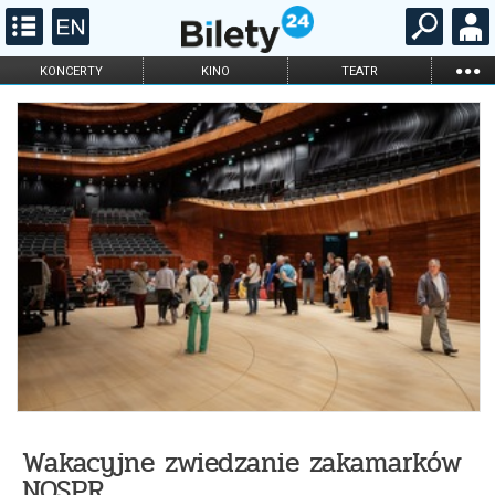
...
KONCERTY
KINO
TEATR
KABARET I
FILHARMONIA
OPERA I BALET
STAND-UP
DLA DZIECI
ONLINE
KARNETY
Wakacyjne zwiedzanie zakamarków
NOSPR