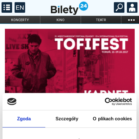
...
KONCERTY
KINO
TEATR
KABARET I
FILHARMONIA
OPERA I BALET
STAND-UP
DLA DZIECI
ONLINE
KARNETY
Zgoda
Szczegóły
O plikach cookies
Tofifest MFF 2017 Karnet