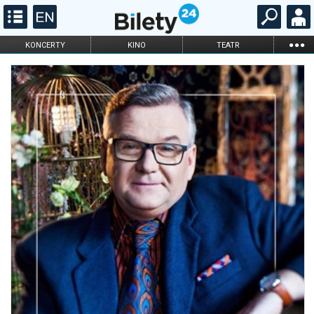
...
KONCERTY
KINO
TEATR
KABARET I
FILHARMONIA
OPERA I BALET
STAND-UP
DLA DZIECI
ONLINE
KARNETY