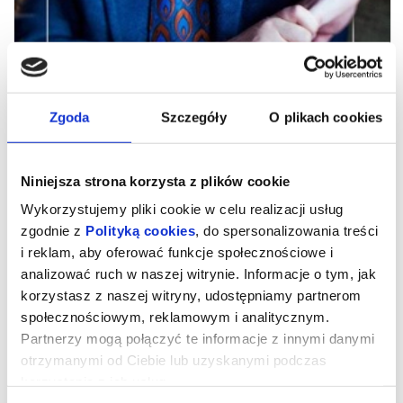
Zgoda
Szczegóły
O plikach cookies
Niniejsza strona korzysta z plików cookie
Wykorzystujemy pliki cookie w celu realizacji usług
zgodnie z
Polityką cookies
, do spersonalizowania treści
Artur Andrus - Recital Kabaretowy
i reklam, aby oferować funkcje społecznościowe i
- 10-lecie reaktywacji Kina Bajka w
analizować ruch w naszej witrynie. Informacje o tym, jak
Kluczborku
korzystasz z naszej witryny, udostępniamy partnerom
społecznościowym, reklamowym i analitycznym.
Partnerzy mogą połączyć te informacje z innymi danymi
Inteligentny dowcip, mistrzowska gra słowem, czar i elegancja –
otrzymanymi od Ciebie lub uzyskanymi podczas
to znaki rozpoznawcze Artura Andrusa. Serdecznie zapraszamy
korzystania z ich usług.
na wyjątkowe spotkanie z artystą 11 października 2026 o godz.
17.00 do Centrum Aktywności Lokalnej w Kluczborku w ramach