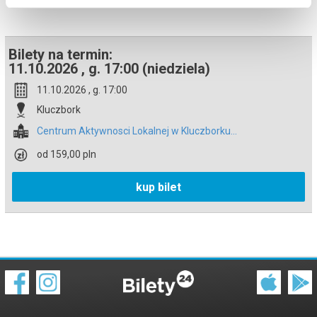
Bezpieczne zakupy w Bilety24. W przypadku odwołania
wydarzenia, gwarantujemy automatyczny zwrot środków
potwierdzony komunikatem wysyłanym na adres e-mail, podany
podczas zakupu.
Bilety na termin:
11.10.2026 , g. 17:00 (niedziela)
11.10.2026 , g. 17:00
Kluczbork
Centrum Aktywnosci Lokalnej w Kluczborku...
od 159,00 pln
kup bilet