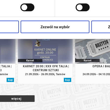
Karnet
Karnet
 2026
NIEDZIELA W OPERZE
KARNET 17:00 | XXX 
DUŻA SCENA
Bydgoszcz
13.09.2026 - 29.11.2026, Gdańsk
18.09.2026 - 27.09.20
kup
kup
Zezwól na wybór
Z
Karnet
Karnet
 TALIA |
KARNET 20:00 | XXX OFK TALIA |
OPERA I BA
I
CENTRUM SZTUKI
 Tarnów
21.09.2026 - 26.09.2026, Tarnów
24.09.2026 - 04.10.20
kup
kup
więcej