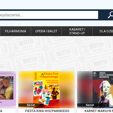
KABARET I
FILHARMONIA
OPERA I BALET
DLA DZIE
STAND-UP
Karnet
Karnet
IA
FIESTA KINA HISZPAŃSKIEGO
KARNET MARILYN 