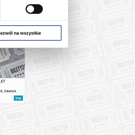
OFK TALIA |
 TEA
26, Tarnów
kup
ezwól na wszystkie
LET
26, Gdańsk
kup