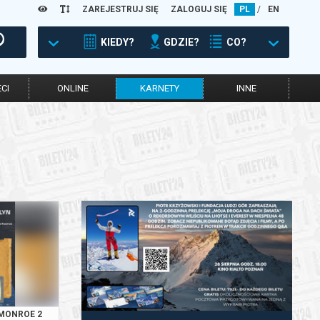
ZAREJESTRUJ SIĘ
ZALOGUJ SIĘ
PL
/
EN
KIEDY?
GDZIE?
CO?
CI
ONLINE
KARNETY
INNE
MONROE 2