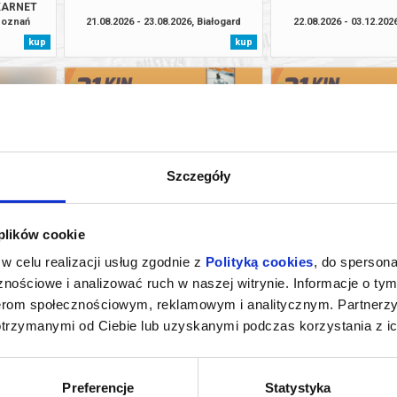
KARNET
 Poznań
21.08.2026 - 23.08.2026, Białogard
22.08.2026 - 03.12.202
kup
kup
Szczegóły
Karnet
Karnet
IE LUBOŃ
FESTIWAL GÓRSKI - DZIEŃ 2
FESTIWAL GÓRSKI 
 plików cookie
zana Dolna
01.09.2026, Toruń
02.09.2026, To
kup
kup
w celu realizacji usług zgodnie z
Polityką cookies
, do spersona
nościowe i analizować ruch w naszej witrynie. Informacje o tym
nerom społecznościowym, reklamowym i analitycznym. Partnerz
otrzymanymi od Ciebie lub uzyskanymi podczas korzystania z ic
Preferencje
Statystyka