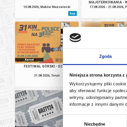
MAJSTERKOWANIA - 
10.08.2026, Maków Mazowiecki
17.08.2026 - 21.08.2026,
kup
Zgoda
Karnet
Karnet
FESTIWAL GÓRSKI - DZIEŃ 1
FESTIWAL GÓRSKI W KIN
2.0
Niniejsza strona korzysta z
31.08.2026, Toruń
31.08.2026 - 02.09.2026, Ms
kup
Wykorzystujemy pliki cookie 
aby oferować funkcje społecz
witryny, udostępniamy part
informacje z innymi danymi 
Wybór
Niezbędne
zgody