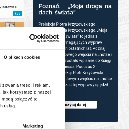
Poznań – „Moja droga na
6, Katowice
dach świata”
kup
Prelekcja Piotra Krzyżowskiego
Prelekcja Piotra Krzyżowskiego. „Moja
droga na dach świata” to jedna z
najbardziej wymagających wypraw
wysokogórskich ostatnich lat. Poznaj
historię rekordowego wejścia na Lhotse i
O plikach cookies
Everest, które zostało wpisane do Księgi
Rekordów Guinessa. Podczas 2
- DZIEŃ 3
godzinnej prelekcji Piotr Krzyżowski
ruń
opowie o rekordowym wejściu na Lhotse
kup
i Everest. Podczas tej wyprawy spędził
lizowania treści i reklam,
4...
, jak korzystasz z naszej
y mogą połączyć te
czytaj dalej
h usług.
Marketing