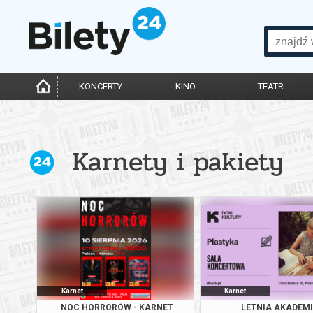
KONCERTY
KINO
TEATR
Karnety i pakiety
Karnet
Karnet
NOC HORRORÓW - KARNET
LETNIA AKADEM