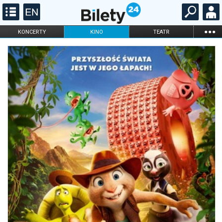
...
KONCERTY
KINO
TEATR
KABARET I
FILHARMONIA
OPERA I BALET
STAND-UP
DLA DZIECI
ONLINE
KARNETY