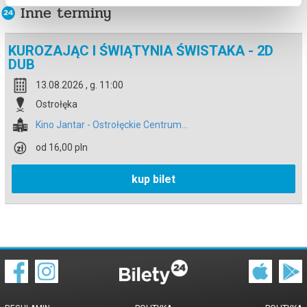
Inne terminy
KUROZAJĄC I ŚWIĄTYNIA ŚWISTAKA - 2D
DUB
13.08.2026 , g. 11:00
Ostrołęka
Kino Jantar - Ostrołęckie Centrum...
od 16,00 pln
kup bilet