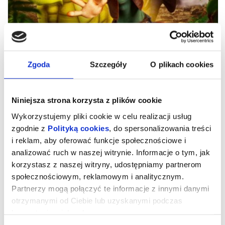
Zgoda
Szczegóły
O plikach cookies
Niniejsza strona korzysta z plików cookie
Wykorzystujemy pliki cookie w celu realizacji usług
zgodnie z
Polityką cookies
, do spersonalizowania treści
i reklam, aby oferować funkcje społecznościowe i
KUROZAJĄC I ŚWIĄTYNIA
analizować ruch w naszej witrynie. Informacje o tym, jak
ŚWISTAKA - 2D DUB
korzystasz z naszej witryny, udostępniamy partnerom
społecznościowym, reklamowym i analitycznym.
Partnerzy mogą połączyć te informacje z innymi danymi
Prod. Belgia/Francja 2026, animacja, 90 min
otrzymanymi od Ciebie lub uzyskanymi podczas
Jest to animowana komedia przygodowa o wyjątkowym
korzystania z ich usług.
bohaterze – pół kurczaku, pół zającu. Wyrusza on w
niebezpieczną podróż, by uratować swój gatunek, odnaleźć