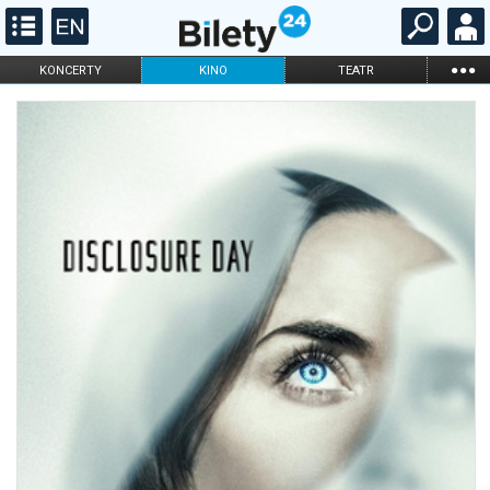
...
KONCERTY
KINO
TEATR
KABARET I
FILHARMONIA
OPERA I BALET
STAND-UP
DLA DZIECI
ONLINE
KARNETY