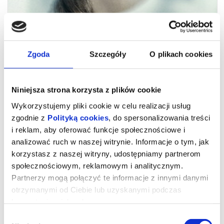
Zgoda
Szczegóły
O plikach cookies
Niniejsza strona korzysta z plików cookie
Wykorzystujemy pliki cookie w celu realizacji usług
zgodnie z
Polityką cookies
, do spersonalizowania treści
i reklam, aby oferować funkcje społecznościowe i
analizować ruch w naszej witrynie. Informacje o tym, jak
korzystasz z naszej witryny, udostępniamy partnerom
DZIEŃ OBJAWIENIA 2D napisy
społecznościowym, reklamowym i analitycznym.
Partnerzy mogą połączyć te informacje z innymi danymi
otrzymanymi od Ciebie lub uzyskanymi podczas
Gdybyś dowiedział się, że nie jesteśmy sami, gdyby ktoś ci to
udowodnił, czy byś się przestraszył?
korzystania z ich usług.
Universal Pictures z dumą przedstawia nowy film autorstwa
Stevena Spielberga.
Wybór
W filmie „Dzień objawienia” występują: zdobywczyni nagrody SAG i