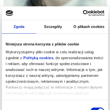
Zgoda
Szczegóły
O plikach cookies
Niniejsza strona korzysta z plików cookie
Wykorzystujemy pliki cookie w celu realizacji usług
zgodnie z
Polityką cookies
, do spersonalizowania treści
i reklam, aby oferować funkcje społecznościowe i
analizować ruch w naszej witrynie. Informacje o tym, jak
korzystasz z naszej witryny, udostępniamy partnerom
DZIEŃ OBJAWIENIA 2D napisy
społecznościowym, reklamowym i analitycznym.
Partnerzy mogą połączyć te informacje z innymi danymi
otrzymanymi od Ciebie lub uzyskanymi podczas
Gdybyś dowiedział się, że nie jesteśmy sami, gdyby ktoś ci to
udowodnił, czy byś się przestraszył?
korzystania z ich usług.
Universal Pictures z dumą przedstawia nowy film autorstwa
Stevena Spielberga.
Wybór
W filmie „Dzień objawienia” występują: zdobywczyni nagrody SAG i