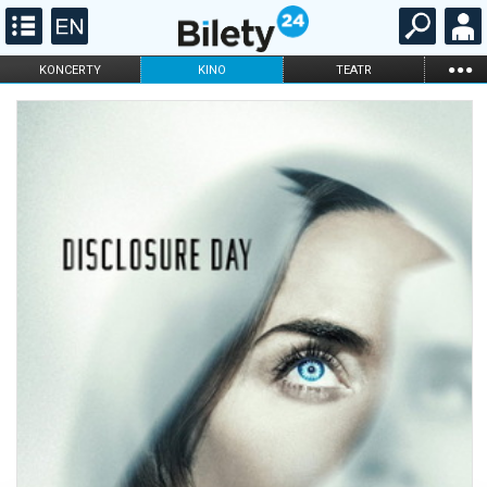
...
KONCERTY
KINO
TEATR
KABARET I
FILHARMONIA
OPERA I BALET
STAND-UP
DLA DZIECI
ONLINE
KARNETY