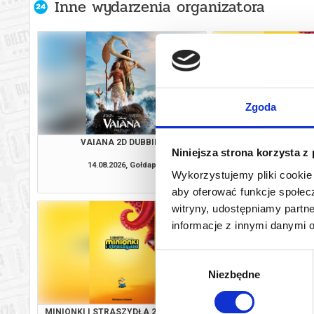
Inne wydarzenia organizatora
Zgoda
VAIANA 2D DUBBING
MINIONKI I STRASZYD
Niniejsza strona korzysta z
14.08.2026, Gołdap
14.08.2026, G
Wykorzystujemy pliki cookie 
kup bilet
aby oferować funkcje społecz
witryny, udostępniamy part
informacje z innymi danymi 
Wybór
Niezbędne
zgody
MINIONKI I STRASZYDŁA 2D DUBBING
SPIDER-MAN: CAŁKIE