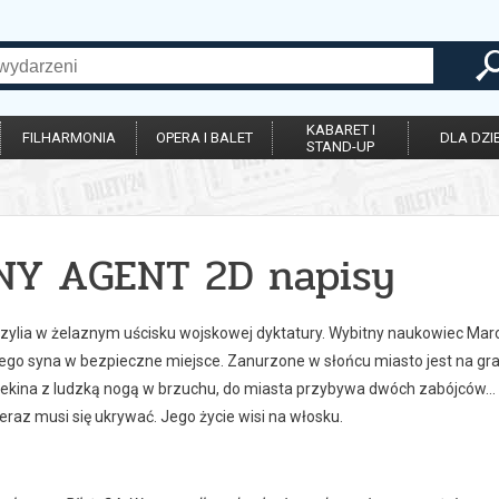
KABARET I
FILHARMONIA
OPERA I BALET
DLA DZIE
STAND-UP
NY AGENT 2D napisy
razylia w żelaznym uścisku wojskowej dyktatury. Wybitny naukowiec Ma
ego syna w bezpieczne miejsce. Zanurzone w słońcu miasto jest na gran
rekina z ludzką nogą w brzuchu, do miasta przybywa dwóch zabójców… 
eraz musi się ukrywać. Jego życie wisi na włosku.