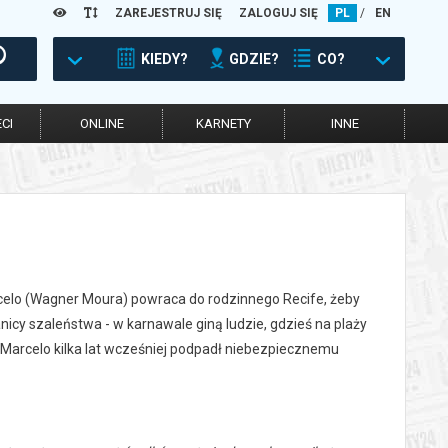
ZAREJESTRUJ SIĘ
ZALOGUJ SIĘ
PL
/
EN
KIEDY?
GDZIE?
CO?
CI
ONLINE
KARNETY
INNE
rcelo (Wagner Moura) powraca do rodzinnego Recife, żeby
icy szaleństwa - w karnawale giną ludzie, gdzieś na plaży
Marcelo kilka lat wcześniej podpadł niebezpiecznemu