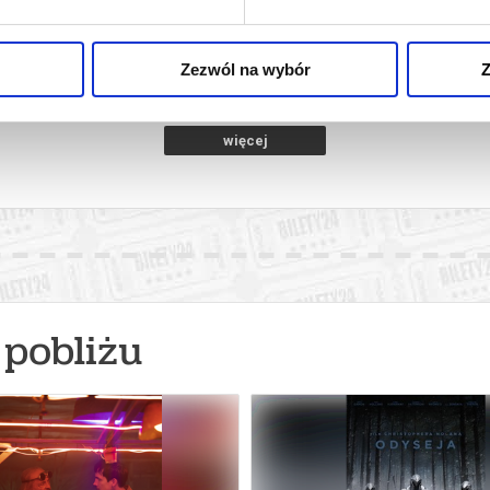
NG
ołdap
15.08.2026, Gołdap
16.0
kup bilet
kup bilet
Zezwól na wybór
Z
więcej
pobliżu