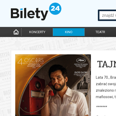
KONCERTY
KINO
TEATR
TAJ
Lata 70., B
zabrać swoj
znaleziono 
mafiosowi, t
*******