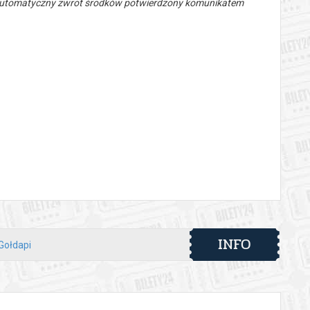
 automatyczny zwrot środków potwierdzony komunikatem
INFO
 Gołdapi