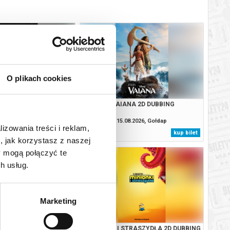
O plikach cookies
EJA 2D NAPISY
VAIANA 2D DUBBING
8.2026, Gołdap
15.08.2026, Gołdap
lizowania treści i reklam,
kup bilet
kup bilet
, jak korzystasz z naszej
y mogą połączyć te
h usług.
Marketing
NA 2D DUBBING
MINIONKI I STRASZYDŁA 2D DUBBING