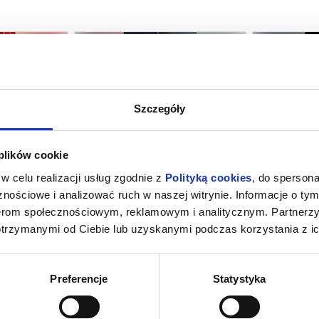
Szczegóły
ŁA 2D DUBBING
SPIDER-MAN: CAŁKIEM NOWY DZIEŃ
ODYS
 plików cookie
2D DUBBING
ołdap
14.08.2026, Gołdap
14.0
w celu realizacji usług zgodnie z
Polityką cookies
, do spersona
kup bilet
kup bilet
nościowe i analizować ruch w naszej witrynie. Informacje o tym
nerom społecznościowym, reklamowym i analitycznym. Partnerz
otrzymanymi od Ciebie lub uzyskanymi podczas korzystania z ic
Preferencje
Statystyka
M NOWY DZIEŃ
ODYSEJA 2D NAPISY
VAIA