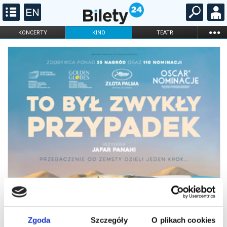
...
KONCERTY
KINO
TEATR
KABARET I
FILHARMONIA
OPERA I BALET
STAND-UP
DLA DZIECI
ONLINE
KARNETY
Zgoda
Szczegóły
O plikach cookies