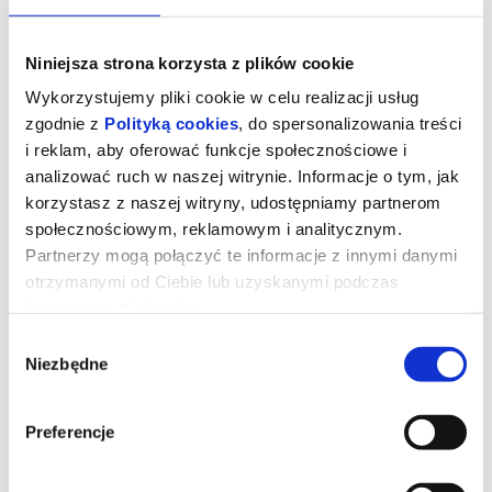
Niniejsza strona korzysta z plików cookie
Wykorzystujemy pliki cookie w celu realizacji usług
zgodnie z
Polityką cookies
, do spersonalizowania treści
i reklam, aby oferować funkcje społecznościowe i
analizować ruch w naszej witrynie. Informacje o tym, jak
korzystasz z naszej witryny, udostępniamy partnerom
społecznościowym, reklamowym i analitycznym.
Partnerzy mogą połączyć te informacje z innymi danymi
otrzymanymi od Ciebie lub uzyskanymi podczas
korzystania z ich usług.
TO BYŁ ZWYKŁY PRZYPADEK 2D
napisy
Wybór
Niezbędne
zgody
Małżeństwo z kilkuletnią córką wraca wieczorem do domu, ale
Preferencje
awaria samochodu zmusza ich do udania się do warsztatu. Jeden
z mechaników proponuje pomoc. Drugi, przyglądający się z oddali
Vahid (Vahid Mobasheri), rozpoznaje w kliencie komisarza
irańskiej policji, który torturował go w trakcie przesłuchań po