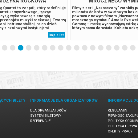
MUZYKA ROCKOWA"
MROCZNEGO WYMI
ng Quartet to zespół, który redefiniuje
Filmy z serii „Naznaczony” zarobiły 
artetu smyczkowego, łącząc
milionów dolarów w światowym box of
ecyzję wykonawczą z energią
powraca z nowym filmem „Naznaczony
 przebojów muzyki rockowej. Tworzą
mrocznego wymiaru” Amelia Eve wcie
ni instrumentaliści, na co dzień
Gemmę – matkę wychowującą córkę 
cy z czołowymi instytucjami
którym sama dorastała. Kobieta odkry
 Polsce, takimi jak Narodowe Forum
podróżować do wymiaru pełnego zag
kup bilet
rmonia Sudecka oraz Filharmonia
dusz. Gdy zaczyna ścigać ją coś złow
ajwiększe przeboje światowego
Gemma uświadamia sobie, że posiada
ĄCYCH BILETY
INFORMACJE DLA ORGANIZATORÓW
INFORMACJE O
DLA ORGANIZATORÓW
REGULAMIN
SYSTEM BILETOWY
PEWNOŚĆ ZAKUP
REFERENCJE
POLITYKA COOKIE
POLITYKA PRYWA
OFERTY PRACY