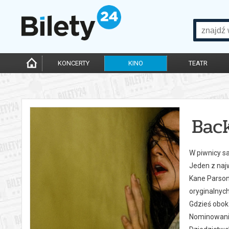
KONCERTY
KINO
TEATR
Bac
W piwnicy s
Jeden z naj
Kane Parsons
oryginalnych
Gdzieś obok 
Nominowani 