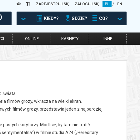
ZAREJESTRUJ SIĘ
ZALOGUJ SIĘ
PL
/
EN
KIEDY?
GDZIE?
CO?
CI
ONLINE
KARNETY
INNE
o świata.
a filmów grozy, wkracza na wielki ekran.
towych filmów grozy, przedstawia jeden z najbardziej
pustych korytarzy. Módl się, by tam nie trafić.
sentymentalna”) w filmie studia A24 („Hereditary.