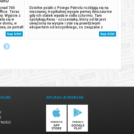
ARU
ponad 740
Dzielne psiaki z Psiego Patrolu rozbijają się na
Drużyn
fice. Teraz
nieznanej, tropikalnej wyspie pełnej dinozaurów
Lord o
: Wyjście z
gdy ich statek wpada w sidła sztormu. Tam
Peter 
la się w
spotykają Rexa - szczeniaka, który od lat jest
Zeland
w domu, w
uwięziony na wyspie i stał się prawdziwym
fantas
wa, że potrafi
ekspertem od wszystkiego, co związane z
niewin
ubionych
pradawnymi gadami. Sytuacja wymyka się spod
proble
kup bilet
kup bilet
rogiego,
kontroli, gdy odwieczny rywal piesków, burmistrz
czasu.
 zdolność...
Humdinger, Zaczyna pozyskiwać surowce, by...
pierśc
przedm
GÓLNE
APLIKACJE MOBILNE
U
S
TNOŚCI