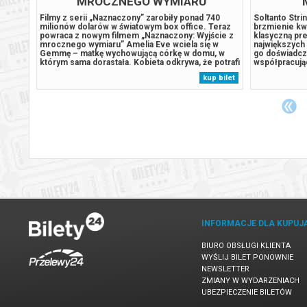
MROCZNEGO WYMIARU
“
emiery
Filmy z serii „Naznaczony” zarobiły ponad 740
Soltanto Stri
ń
milionów dolarów w światowym box office. Teraz
brzmienie kw
akcji w
powraca z nowym filmem „Naznaczony: Wyjście z
klasyczną pr
ce
mrocznego wymiaru” Amelia Eve wciela się w
największych
wi się
Gemmę – matkę wychowującą córkę w domu, w
go doświadcze
iery
którym sama dorastała. Kobieta odkrywa, że potrafi
współpracują
 przed
podróżować do wymiaru pełnego zagubionych
muzycznymi w
 bilet
kup bilet
 Sądu.
dusz. Gdy zaczyna ścigać ją coś złowrogiego,
Muzyki, Filha
Gemma uświadamia sobie, że posiada zdolność...
Poznańska. N
rocka...
INFORMACJE DLA KUPUJ
BIURO OBSŁUGI KLIENTA
WYŚLIJ BILET PONOWNIE
NEWSLETTER
ZMIANY W WYDARZENIACH
UBEZPIECZENIE BILETÓW