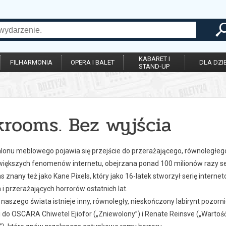
KABARET I
FILHARMONIA
OPERA I BALET
DLA DZIE
STAND-UP
krooms. Bez wyjścia
alonu meblowego pojawia się przejście do przerażającego, równoległeg
większych fenomenów internetu, obejrzana ponad 100 milionów razy seri
 znany też jako Kane Pixels, który jako 16-latek stworzył serię interne
 i przerażających horrorów ostatnich lat.
naszego świata istnieje inny, równoległy, nieskończony labirynt pozornie 
do OSCARA Chiwetel Ejiofor („Zniewolony”) i Renate Reinsve („Wartość 