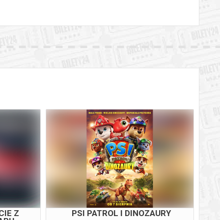
IE Z
PSI PATROL I DINOZAURY
W