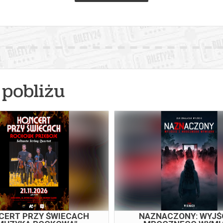
pobliżu
CERT PRZY ŚWIECACH
NAZNACZONY: WYJŚC