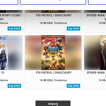
 NOWY DZIEŃ /
PSI PATROL I DINOZAURY
SPIDER-MAN.
NG
zebnica
10.08.2026, Trzebnica
10.08
kup bilet
kup bilet
 CI
PSI PATROL I DINOZAURY
SPIDER-MAN.
zebnica
14.08.2026, Trzebnica
14.08
kup bilet
kup bilet
więcej