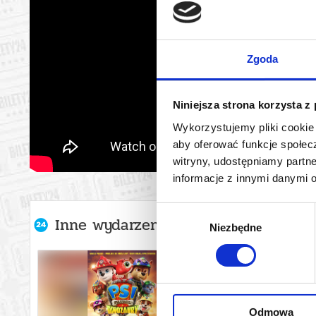
Zgoda
Niniejsza strona korzysta z
Wykorzystujemy pliki cookie 
aby oferować funkcje społecz
witryny, udostępniamy part
informacje z innymi danymi 
Wybór
Inne wydarzenia organizatora
Niezbędne
zgody
Odmowa