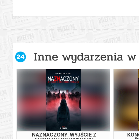
Inne wydarzenia w 
35.
NAZNACZONY: WYJŚCIE Z
KON