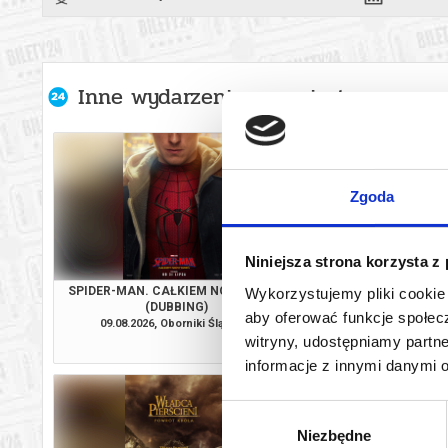
Inne wydarzenia organizatora
Zgoda
Niniejsza strona korzysta z
SPIDER-MAN. CAŁKIEM NOWY DZIEŃ
GORZKIE ŚW
Wykorzystujemy pliki cookie 
(DUBBING)
aby oferować funkcje społecz
09.08.2026, Oborniki Śląskie
17.08.2026, Oborni
witryny, udostępniamy part
kup bilet
informacje z innymi danymi 
Wybór
Niezbędne
zgody