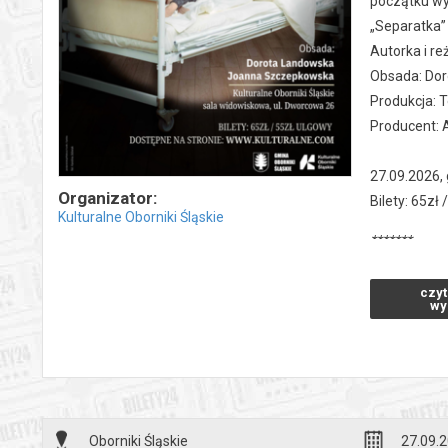
początku wyd
„Separatka”
Autorka i r
Obsada: Do
Produkcja: 
Producent: 
27.09.2026, 
Organizator:
Bilety: 65zł
Kulturalne Oborniki Śląskie
*******
Bezpieczne 
czyt
wysyłanym n
wy
Oborniki Śląskie
27.09.2