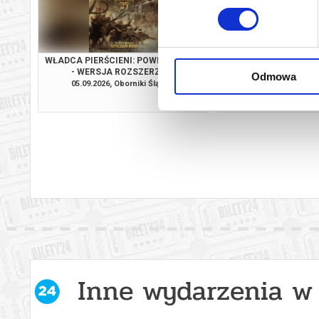
WŁADCA PIERŚCIENI: POWRÓT KRÓLA
ANDRÉ RIEU. NI
- WERSJA ROZSZERZONA
MAASTRIC
Odmowa
05.09.2026, Oborniki Śląskie
27.09.2026, Oborni
kup bilet
Inne wydarzenia w 