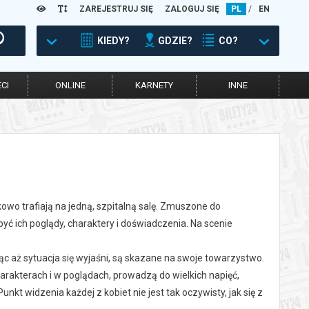
ZAREJESTRUJ SIĘ
ZALOGUJ SIĘ
PL
/
EN
KIEDY?
GDZIE?
CO?
CI
ONLINE
KARNETY
INNE
owo trafiają na jedną, szpitalną salę. Zmuszone do
ć ich poglądy, charaktery i doświadczenia. Na scenie
jąc aż sytuacja się wyjaśni, są skazane na swoje towarzystwo.
harakterach i w poglądach, prowadzą do wielkich napięć,
kt widzenia każdej z kobiet nie jest tak oczywisty, jak się z