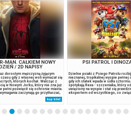
CERT PRZY ŚWIECACH
PSI PATROL I DINOZ
MUZYKA ROCKOWA"
ng Quartet to zespół, który redefiniuje
Dzielne psiaki z Psiego Patrolu rozbij
artetu smyczkowego, łącząc
nieznanej, tropikalnej wyspie pełnej
ecyzję wykonawczą z energią
gdy ich statek wpada w sidła sztormu
 przebojów muzyki rockowej. Tworzą
spotykają Rexa - szczeniaka, który od 
ni instrumentaliści, na co dzień
uwięziony na wyspie i stał się prawdz
cy z czołowymi instytucjami
ekspertem od wszystkiego, co zwią
 Polsce, takimi jak Narodowe Forum
pradawnymi gadami. Sytuacja wymyka
kup bilet
rmonia Sudecka oraz Filharmonia
kontroli, gdy odwieczny rywal pieskó
ajwiększe przeboje światowego
Humdinger, Zaczyna pozyskiwać surow