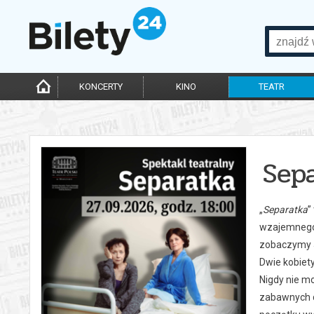
KONCERTY
KINO
TEATR
Sep
„
Separatka
”
wzajemnego 
zobaczymy 
Dwie kobiety
Nigdy nie mo
zabawnych di