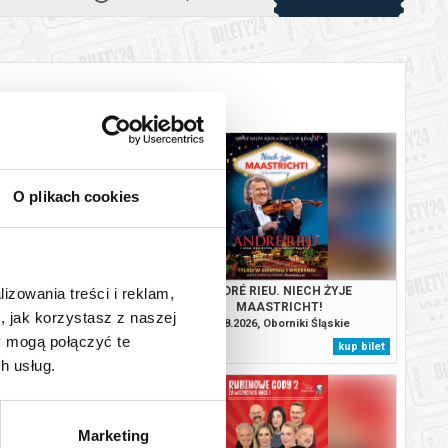
O plikach cookies
ŚCIENI: DWIE WIEŻE -
ANDRÉ RIEU. NIECH ŻYJE
lizowania treści i reklam,
A ROZSZERZONA
MAASTRICHT!
, jak korzystasz z naszej
26, Oborniki Śląskie
30.08.2026, Oborniki Śląskie
y mogą połączyć te
kup bilet
kup bilet
h usług.
Marketing