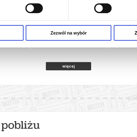
ECH ŻYJE
PABLOPAVO I LUDZIKI
KRÓTKI FILM 
HT!
Z ART
Zezwól na wybór
Z
ki Śląskie
03.10.2026, Oborniki Śląskie
09.10.20
kup bilet
kup bilet
więcej
pobliżu