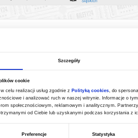
Śląskich
Szczegóły
 plików cookie
IĘTA
WŁADCA PIERŚCIENI: DRUŻYNA
WŁADCA PIER
w celu realizacji usług zgodnie z
Polityką cookies
, do spersona
PIERŚCIENIA - WERSJA
WERSJ
nościowe i analizować ruch w naszej witrynie. Informacje o tym
ROZSZERZONA
ki Śląskie
22.08.2026, Oborniki Śląskie
29.08.20
nerom społecznościowym, reklamowym i analitycznym. Partnerz
kup bilet
kup bilet
otrzymanymi od Ciebie lub uzyskanymi podczas korzystania z ic
Preferencje
Statystyka