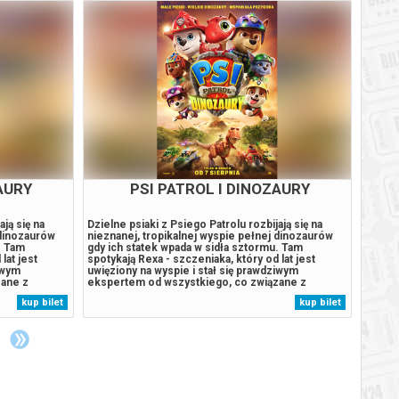
AURY
PSI PATROL I DINOZAURY
WŁA
ają się na
Dzielne psiaki z Psiego Patrolu rozbijają się na
Dwie W
 dinozaurów
nieznanej, tropikalnej wyspie pełnej dinozaurów
Rings:
. Tam
gdy ich statek wpada w sidła sztormu. Tam
235’ p
lat jest
spotykają Rexa - szczeniaka, który od lat jest
angiel
iwym
uwięziony na wyspie i stał się prawdziwym
nie jes
zane z
ekspertem od wszystkiego, co związane z
ciekaw
 się spod
pradawnymi gadami. Sytuacja wymyka się spod
rośnie
kup bilet
kup bilet
w, burmistrz
kontroli, gdy odwieczny rywal piesków, burmistrz
niebe
ce, by...
Humdinger, Zaczyna pozyskiwać surowce, by...
towarz