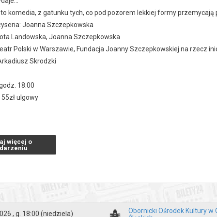
aje...
 to komedia, z gatunku tych, co pod pozorem lekkiej formy przemycają 
eżyseria: Joanna Szczepkowska
rota Landowska, Joanna Szczepkowska
Teatr Polski w Warszawie, Fundacja Joanny Szczepkowskiej na rzecz ini
Arkadiusz Skrodzki
godz. 18:00
 / 55zł ulgowy
zakupy w Bilety24. W przypadku odwołania wydarzenia, gwarantujemy
aj więcej o
a adres e-mail, podany podczas zakupu.
darzeniu
Obornicki Ośrodek Kultury w
026 , g. 18:00
(niedziela)