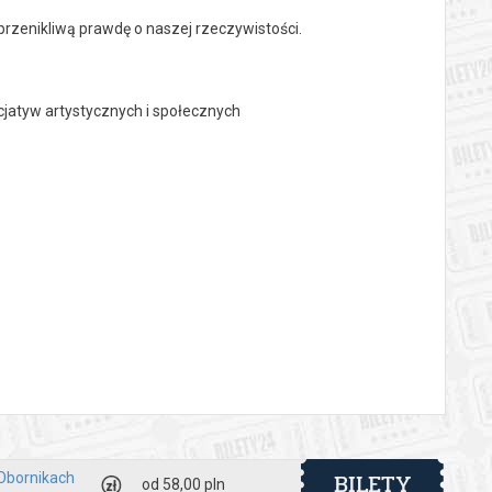
przenikliwą prawdę o naszej rzeczywistości.
cjatyw artystycznych i społecznych
 automatyczny zwrot środków potwierdzony komunikatem
BILETY
 Obornikach
od 58,00 pln