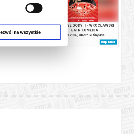
O MIŁOŚCI + SPOTKANIE
RUBINOWE GODY II - WROCŁAWSKI
UREM BARCISIEM
TEATR KOMEDIA
ezwól na wszystkie
26, Oborniki Śląskie
10.10.2026, Oborniki Śląskie
kup bilet
kup bilet