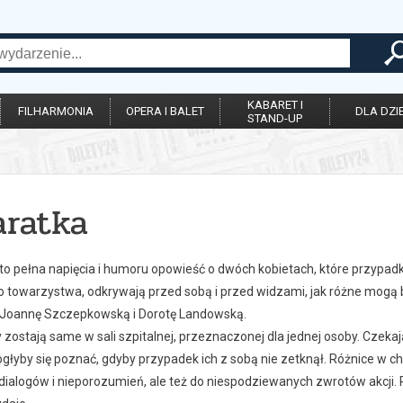
KABARET I
FILHARMONIA
OPERA I BALET
DLA DZIE
STAND-UP
aratka
 to pełna napięcia i humoru opowieść o dwóch kobietach, które przypadk
towarzystwa, odkrywają przed sobą i przed widzami, jak różne mogą by
Joannę Szczepkowską i Dorotę Landowską.
 zostają same w sali szpitalnej, przeznaczonej dla jednej osoby. Czeka
głyby się poznać, gdyby przypadek ich z sobą nie zetknął. Różnice w c
alogów i nieporozumień, ale też do niespodziewanych zwrotów akcji. Pun