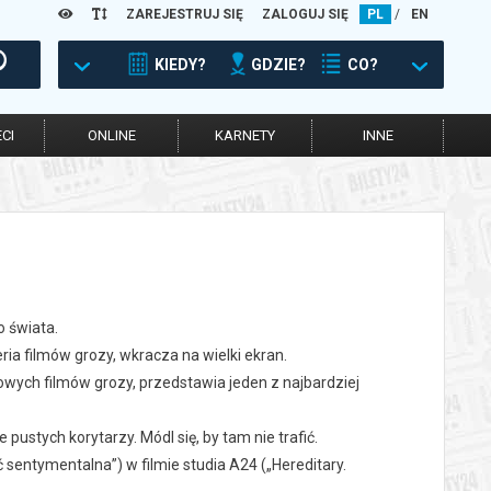
ZAREJESTRUJ SIĘ
ZALOGUJ SIĘ
PL
/
EN
KIEDY?
GDZIE?
CO?
CI
ONLINE
KARNETY
INNE
o świata.
a filmów grozy, wkracza na wielki ekran.
towych filmów grozy, przedstawia jeden z najbardziej
pustych korytarzy. Módl się, by tam nie trafić.
sentymentalna”) w filmie studia A24 („Hereditary.