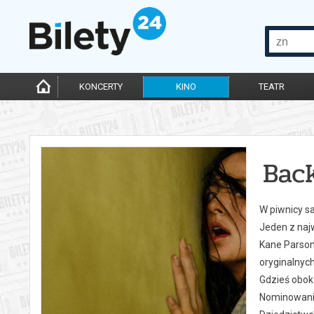
KONCERTY
KINO
TEATR
Bac
W piwnicy s
Jeden z naj
Kane Parsons
oryginalnych
Gdzieś obok 
Nominowani 