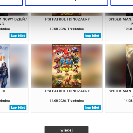
 NOWY DZIEŃ /
PSI PATROL I DINOZAURY
SPIDER-MAN.
NG
zebnica
10.08.2026, Trzebnica
10.08
kup bilet
kup bilet
 CI
PSI PATROL I DINOZAURY
SPIDER-MAN.
zebnica
14.08.2026, Trzebnica
14.08
kup bilet
kup bilet
więcej