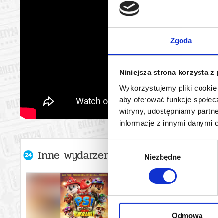
Zgoda
Niniejsza strona korzysta z
Wykorzystujemy pliki cookie 
aby oferować funkcje społecz
witryny, udostępniamy part
informacje z innymi danymi 
Wybór
Inne wydarzenia organizatora
Niezbędne
zgody
Odmowa