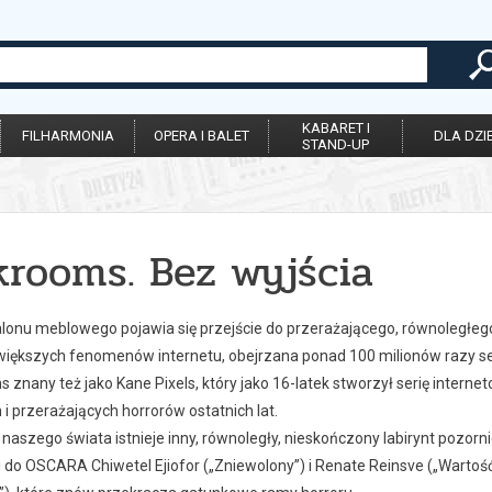
KABARET I
FILHARMONIA
OPERA I BALET
DLA DZIE
STAND-UP
krooms. Bez wyjścia
alonu meblowego pojawia się przejście do przerażającego, równoległeg
większych fenomenów internetu, obejrzana ponad 100 milionów razy seri
 znany też jako Kane Pixels, który jako 16-latek stworzył serię interne
 i przerażających horrorów ostatnich lat.
naszego świata istnieje inny, równoległy, nieskończony labirynt pozornie 
do OSCARA Chiwetel Ejiofor („Zniewolony”) i Renate Reinsve („Wartość 