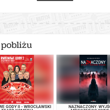
pobliżu
RY POTTER I KAMIEŃ
PSI PATROL I DINOZ