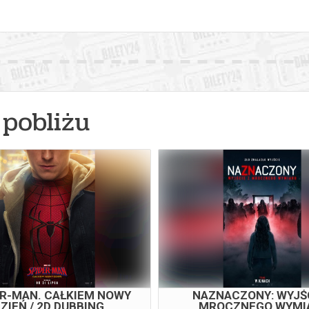
pobliżu
ER-MAN. CAŁKIEM NOWY
NAZNACZONY: WYJŚC
ZIEŃ / 2D DUBBING
MROCZNEGO WYMI