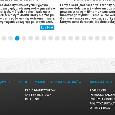
eraz dorosłym mężczyzną żyjącym
Filmy z serii „Naznaczony” zarobiły 
czasu gdy z własnej woli wymazał się
milionów dolarów w światowym box of
ęci tych, których kochał. Walcząc z
powraca z nowym filmem „Naznaczony
cią w Nowym Jorku, który nie zna już
mrocznego wymiaru” Amelia Eve wcie
 w pełni poświęcił się ochronie miasta.
Gemmę – matkę wychowującą córkę 
wymagania zaczynają go przytłaczać,
którym sama dorastała. Kobieta odkry
je zaskakującą fizyczną przemianę,
podróżować do wymiaru pełnego zag
kup bilet
 jego istnieniu, podczas gdy nowy,
dusz. Gdy zaczyna ścigać ją coś złow
.
Gemma uświadamia sobie, że posiada
ĄCYCH BILETY
INFORMACJE DLA ORGANIZATORÓW
INFORMACJE O
DLA ORGANIZATORÓW
REGULAMIN
SYSTEM BILETOWY
PEWNOŚĆ ZAKUP
REFERENCJE
POLITYKA COOKIE
POLITYKA PRYWA
OFERTY PRACY