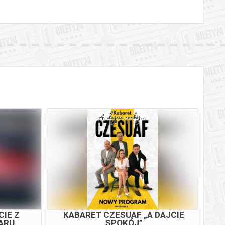
IE Z
KABARET CZESUAF „A DAJCIE
ARU
SPOKÓJ”
FIL