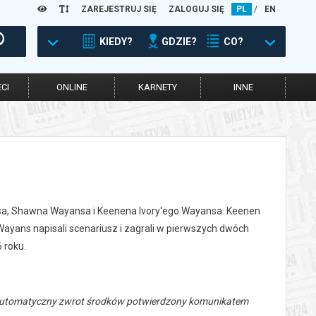
ZAREJESTRUJ SIĘ
ZALOGUJ SIĘ
PL
/
EN
KIEDY?
GDZIE?
CO?
CI
ONLINE
KARNETY
INNE
nsa, Shawna Wayansa i Keenena Ivory'ego Wayansa. Keenen
ayans napisali scenariusz i zagrali w pierwszych dwóch
 roku.
 automatyczny zwrot środków potwierdzony komunikatem