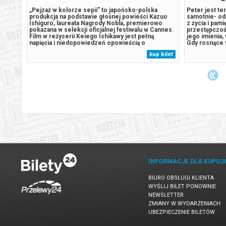
aj
„Pejzaż w kolorze sepii” to japońsko-polska
Peter jest t
produkcja na podstawie głośnej powieści Kazuo
samotnie- od 
a
Ishiguro, laureata Nagrody Nobla, premierowo
z życia i pami
mat o
pokazana w selekcji oficjalnej festiwalu w Cannes.
przestępczoś
aturze
Film w reżyserii Keiego Ishikawy jest pełną
jego imienia,
a,
napięcia i niedopowiedzeń opowieścią o
Gdy rosnące 
 ją
rodzinnych sekretach, pułapkach pamięci i kruchej
presja wywołu
 bilet
kup bilet
iche
więzi między matką a córką. Niki,
która zagraża
dwudziestopięcioletnia pisarka wychowana w
niepokojący..
Wielkiej...
INFORMACJE DLA KUPUJ
BIURO OBSŁUGI KLIENTA
WYŚLIJ BILET PONOWNIE
NEWSLETTER
ZMIANY W WYDARZENIACH
UBEZPIECZENIE BILETÓW