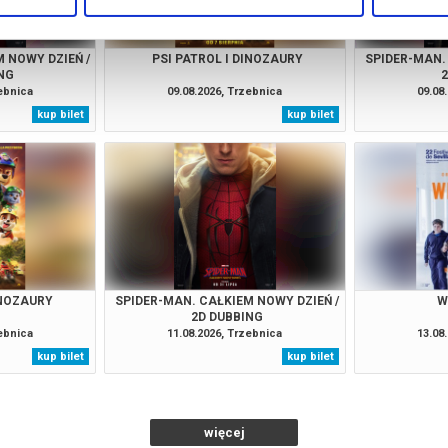
 NOWY DZIEŃ /
PSI PATROL I DINOZAURY
SPIDER-MAN.
NG
zebnica
09.08.2026, Trzebnica
09.08
kup bilet
kup bilet
INOZAURY
SPIDER-MAN. CAŁKIEM NOWY DZIEŃ /
W
2D DUBBING
zebnica
11.08.2026, Trzebnica
13.08
kup bilet
kup bilet
więcej