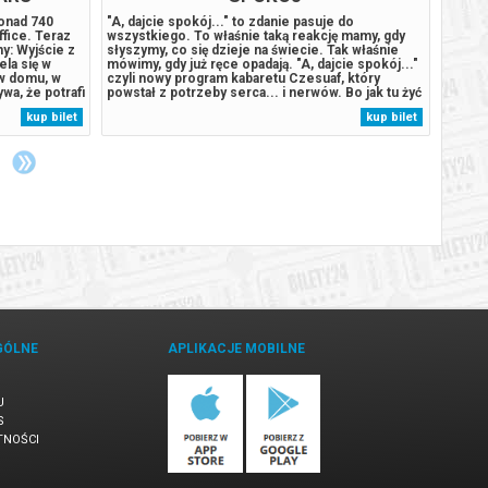
ponad 740
"A, dajcie spokój..." to zdanie pasuje do
Harry 
fice. Teraz
wszystkiego. To właśnie taką reakcję mamy, gdy
szkołę
: Wyjście z
słyszymy, co się dzieje na świecie. Tak właśnie
(Richar
la się w
mówimy, gdy już ręce opadają. "A, dajcie spokój..."
grubos
w domu, w
czyli nowy program kabaretu Czesuaf, który
musi w
wa, że potrafi
powstał z potrzeby serca... i nerwów. Bo jak tu żyć
rozwyd
ubionych
spokojnie, gdy wszystko dookoła aż prosi się o
nawet
kup bilet
kup bilet
rogiego,
komentarz? My nie wytrzymaliśmy i wy też nie
Harry`
 zdolność...
wytrzymacie... ze śmiechu....
niechę
zapomn
GÓLNE
APLIKACJE MOBILNE
U
S
TNOŚCI