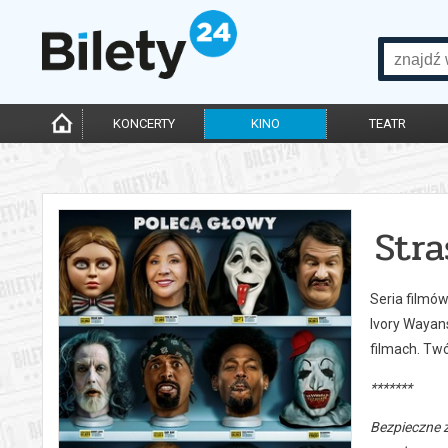
KONCERTY
KINO
TEATR
Stra
Seria filmó
Ivory Wayan
filmach. Tw
*******
Bezpieczne 