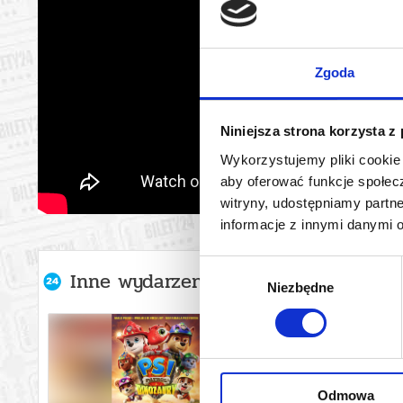
Zgoda
Niniejsza strona korzysta z
Wykorzystujemy pliki cookie 
aby oferować funkcje społecz
witryny, udostępniamy part
informacje z innymi danymi 
Wybór
Inne wydarzenia organizatora
Niezbędne
zgody
Odmowa