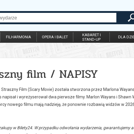
KABARET I
FILHARMONIA
OPERA I BALET
DLA DZIE
STAND-UP
szny film / NAPISY
w Straszny Film (Scary Movie) została stworzona przez Marlona Waya
s napisał i wyreżyserował dwa pierwsze filmy. Marlon Wayans i Shawn W
órcy nowego filmu mają nadzieję, że ponownie rozbawią widzów w 2026
zakupy w Bilety24. W przypadku odwołania wydarzenia, gwarantujemy