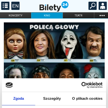
...
KONCERTY
KINO
TEATR
KABARET I
FILHARMONIA
OPERA I BALET
STAND-UP
DLA DZIECI
ONLINE
KARNETY
Zgoda
Szczegóły
O plikach cookies