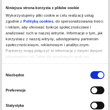
Niniejsza strona korzysta z plików cookie
Wykorzystujemy pliki cookie w celu realizacji usług
zgodnie z
Polityką cookies
, do spersonalizowania treści
i reklam, aby oferować funkcje społecznościowe i
analizować ruch w naszej witrynie. Informacje o tym, jak
korzystasz z naszej witryny, udostępniamy partnerom
społecznościowym, reklamowym i analitycznym.
Partnerzy mogą połączyć te informacje z innymi danymi
otrzymanymi od Ciebie lub uzyskanymi podczas
korzystania z ich usług.
Wybór
Straszny film / DUBBING
Niezbędne
zgody
Preferencje
Seria filmów Straszny Film (Scary Movie) została stworzona
przez Marlona Wayansa, Shawna Wayansa i Keenena Ivory'ego
Wayansa. Keenen Ivory Wayans napisał i wyreżyserował dwa
pierwsze filmy. Marlon Wayans i Shawn Wayans napisali
Statystyka
scenariusz i zagrali w pierwszych dwóch filmach. Twórcy nowego
filmu mają nadzieję, że ponownie rozbawią widzów w 2026 roku.