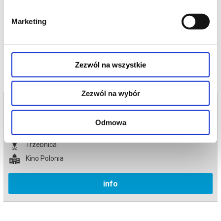
*******
Marketing
Bezpieczne zakupy w Bilety24. W przypadku odwołania
wydarzenia, gwarantujemy automatyczny zwrot środków
potwierdzony komunikatem wysyłanym na adres e-mail, podany
podczas zakupu.
Zezwól na wszystkie
Zezwól na wybór
Bilety na termin:
16.06.2026 , g. 19:00 (wtorek)
Odmowa
16.06.2026 , g. 19:00
Trzebnica
Kino Polonia
info