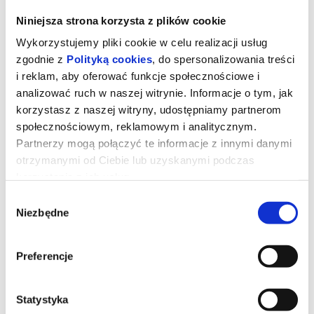
Niniejsza strona korzysta z plików cookie
Wykorzystujemy pliki cookie w celu realizacji usług
zgodnie z
Polityką cookies
, do spersonalizowania treści
i reklam, aby oferować funkcje społecznościowe i
analizować ruch w naszej witrynie. Informacje o tym, jak
korzystasz z naszej witryny, udostępniamy partnerom
społecznościowym, reklamowym i analitycznym.
Partnerzy mogą połączyć te informacje z innymi danymi
otrzymanymi od Ciebie lub uzyskanymi podczas
korzystania z ich usług.
Toy Story 5
Wybór
Niezbędne
zgody
Zabawki powracają w filmie Disneya i Pixara „Toy Story 5”, w
Preferencje
którym na scenę wkracza technologia. Buzz, Chudy, Jessie i
reszta ekipy mają trudne zadanie, gdy przychodzi im zmierzyć się
z zupełnie nowym zagrożeniem. Reżyserem filmu jest Andrew
Stanton, współreżyserem Kenna Harris, a producentem Lindsey
Collins. Premiera „Toy Story 5” odbędzie się tylko w kinach, 19
Statystyka
czerwca 2026.