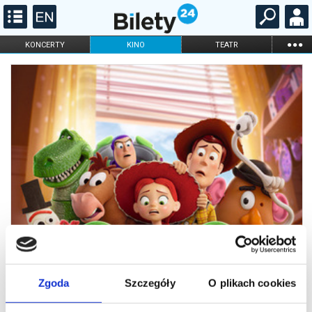
...
KONCERTY
KINO
TEATR
KABARET I
FILHARMONIA
OPERA I BALET
STAND-UP
DLA DZIECI
ONLINE
KARNETY
Zgoda
Szczegóły
O plikach cookies