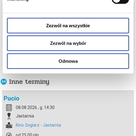
Bilety na termin:
15.06.2026 , g. 14:30 (poniedziałek)
Zezwól na wszystkie
15.06.2026 , g. 14:30
Jastarnia
Zezwól na wybór
Kino Żeglarz - Jastarnia
info
Odmowa
Inne terminy
Pucio
08.08.2026 , g. 14:30
Jastarnia
Kino Żeglarz - Jastarnia
od 25,00 pln