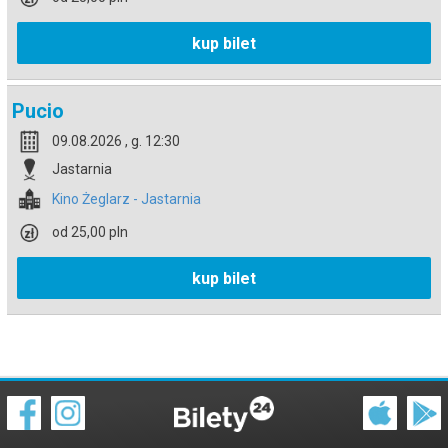
kup bilet
Pucio
09.08.2026 , g. 12:30
Jastarnia
Kino Żeglarz - Jastarnia
od 25,00 pln
kup bilet