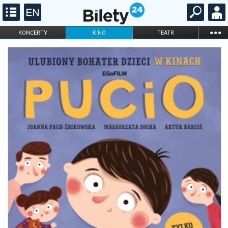
...
KONCERTY
KINO
TEATR
KABARET I
FILHARMONIA
OPERA I BALET
STAND-UP
DLA DZIECI
ONLINE
KARNETY