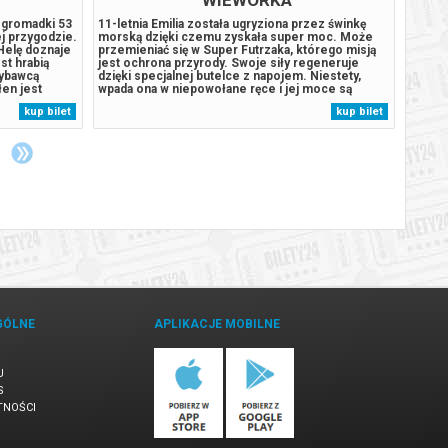
c gromadki 53
11-letnia Emilia została ugryziona przez świnkę
Podcza
ej przygodzie.
morską dzięki czemu zyskała super moc. Może
rozbij
Helę doznaje
przemieniać się w Super Futrzaka, którego misją
wyspie
st hrabią
jest ochrona przyrody. Swoje siły regeneruje
szczen
ybawcą
dzięki specjalnej butelce z napojem. Niestety,
stał s
łen jest
wpada ona w niepowołane ręce i jej moce są
Humdin
inne strony,
zagrożone. Emilia będzie musiała nauczyć się
lekkom
kup bilet
kup bilet
abszym. U
sobie radzić bez magii. Szybko przekona się, że
wyspy
każdy może być superbohaterem. Oryginalny...
uśpion
GÓLNE
APLIKACJE MOBILNE
U
S
TNOŚCI