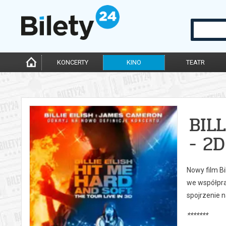
KONCERTY
KINO
TEATR
BIL
- 2D
Nowy film Bi
we współpra
spojrzenie n
*******