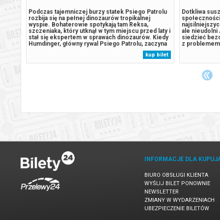
ach
Podczas tajemniczej burzy statek Psiego Patrolu
Dotkliwa susz
rozbija się na pełnej dinozaurów tropikalnej
społeczności
wyspie. Bohaterowie spotykają tam Reksa,
najsilniejszy
na
szczeniaka, który utknął w tym miejscu przed laty i
ale nieudolni
stał się ekspertem w sprawach dinozaurów. Kiedy
siedzieć bezc
dą
Humdinger, główny rywal Psiego Patrolu, zaczyna
z problemem. 
u
lekkomyślnie eksploatować zasoby naturalne
doświadczają 
 bilet
kup bilet
ocesy i
wyspy, doprowadza do wybuchu ogromnego,
nieumyślnie ra
ia w
uśpionego od lat wulkanu. Psi Patrol...
nieoczekiwany
Arnie &...
INFORMACJE DLA KUPUJ
BIURO OBSŁUGI KLIENTA
WYŚLIJ BILET PONOWNIE
NEWSLETTER
ZMIANY W WYDARZENIACH
UBEZPIECZENIE BILETÓW