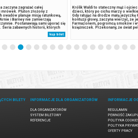
a zaczyna zagrażać całej
Królik Waldi to stateczny mąż i ojcie
 mrówek. Pluton złożony z
dzieci, który po cichu marzy o wielki
ch owadów planuje misję ratunkową,
Gdy ratując na drodze małą jeżyczkę 
 Arnie i Barney nie zamierzają
kontuzji głowy, zaczyna wierzyć, że je
zynnie. Postanawiają sami uporać się
Farmazonem, pogromcą smoków i w
Seria zabawnych historii, których
księżniczek. Przekonany, że świat pe
skutkuje tym, że całkowicie
czekających go wyzwań, porzuca rodz
kup bilet
tują całą łąkę i stają się
by walczyć ze złem i nieść pomoc sł
mi bohaterami. Oryginalny tytuł:
jego boku zaś kroczy Hela,...
ĄCYCH BILETY
INFORMACJE DLA ORGANIZATORÓW
INFORMACJE O
DLA ORGANIZATORÓW
REGULAMIN
SYSTEM BILETOWY
PEWNOŚĆ ZAKUP
REFERENCJE
POLITYKA COOKIE
POLITYKA PRYWA
OFERTY PRACY