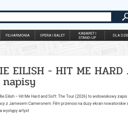
KABARET I
FILHARMONIA
OPERA I BALET
DLA DZIE
STAND-UP
LIE EILISH - HIT ME HAR
 napisy
llie Eilish – Hit Me Hard and Soft: The Tour (2026) to widowiskowy za
cy z Jamesem Cameronem. Film przenosi na duży ekran nowatorskie s
a występy artyst