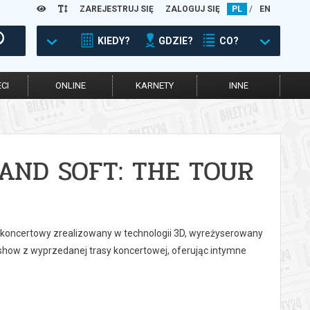
ZAREJESTRUJ SIĘ
ZALOGUJ SIĘ
PL
/
EN
KIEDY?
GDZIE?
CO?
CI
ONLINE
KARNETY
INNE
D AND SOFT: THE TOUR
pis koncertowy zrealizowany w technologii 3D, wyreżyserowany
how z wyprzedanej trasy koncertowej, oferując intymne