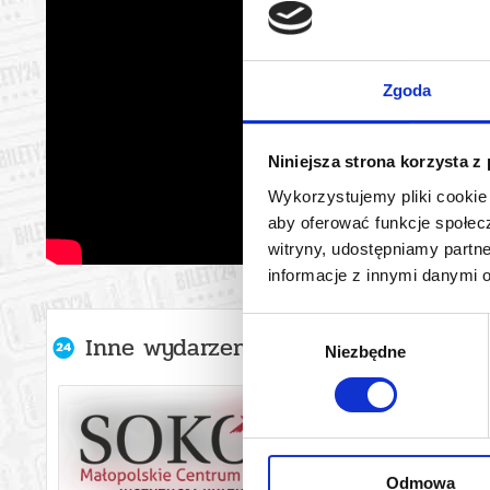
Zgoda
Niniejsza strona korzysta z
Wykorzystujemy pliki cookie 
aby oferować funkcje społecz
witryny, udostępniamy part
informacje z innymi danymi 
Wybór
Inne wydarzenia organizatora
Niezbędne
zgody
Odmowa