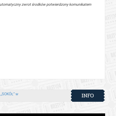
 automatyczny zwrot środków potwierdzony komunikatem
INFO
y „SOKÓŁ” w