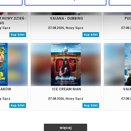
 NOWY DZIEŃ -
VAIANA - DUBBING
PUC
NG
wy Sącz
07.08.2026, Nowy Sącz
07.08
kup bilet
kup bilet
RZAKÓW
ICE CREAM MAN
VAI
wy Sącz
07.08.2026, Nowy Sącz
07.08
kup bilet
kup bilet
więcej