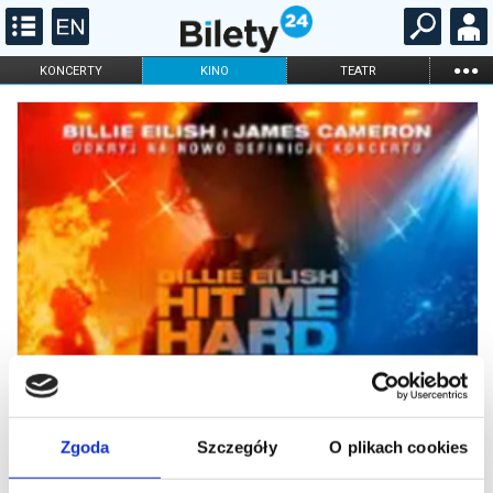
...
KONCERTY
KINO
TEATR
KABARET I
FILHARMONIA
OPERA I BALET
STAND-UP
DLA DZIECI
ONLINE
KARNETY
Zgoda
Szczegóły
O plikach cookies