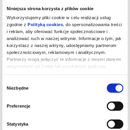
Niniejsza strona korzysta z plików cookie
Wykorzystujemy pliki cookie w celu realizacji usług
zgodnie z
Polityką cookies
, do spersonalizowania treści
i reklam, aby oferować funkcje społecznościowe i
analizować ruch w naszej witrynie. Informacje o tym, jak
korzystasz z naszej witryny, udostępniamy partnerom
społecznościowym, reklamowym i analitycznym.
Partnerzy mogą połączyć te informacje z innymi danymi
otrzymanymi od Ciebie lub uzyskanymi podczas
korzystania z ich usług.
BILLIE EILISH - HIT ME HARD AND
Wybór
Niezbędne
zgody
SOFT: THE TOUR - 3D napisy
Preferencje
Nowy film Billie Eilish – Hit Me Hard and Soft: The Tour (2026) to
widowiskowy zapis koncertowy zrealizowany w technologii 3D,
wyreżyserowany we współpracy z Jamesem Cameronem. Film
przenosi na duży ekran nowatorskie show z wyprzedanej trasy
Statystyka
koncertowej, oferując intymne spojrzenie na występy artystki.