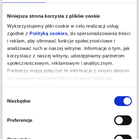
Niniejsza strona korzysta z plików cookie
Wykorzystujemy pliki cookie w celu realizacji usług
zgodnie z
Polityką cookies
, do spersonalizowania treści
i reklam, aby oferować funkcje społecznościowe i
analizować ruch w naszej witrynie. Informacje o tym, jak
korzystasz z naszej witryny, udostępniamy partnerom
społecznościowym, reklamowym i analitycznym.
Partnerzy mogą połączyć te informacje z innymi danymi
otrzymanymi od Ciebie lub uzyskanymi podczas
korzystania z ich usług.
DIABEŁ UBIERA SIĘ U PRADY 2
Wybór
Niezbędne
zgody
Dwadzieścia lat po stworzeniu kultowych ról Mirandy, Andy’ego,
Emily i Nigela Meryl Streep, Anne Hathaway, Emily Blunt i Stanley
Tucci powracają na tętniące modą ulice Nowego Jorku i do
Preferencje
eleganckich biur magazynu Runway w filmie „Diabeł ubiera się u
Prady 2” wytwórni 20th Century Studios, długo oczekiwanej
kontynuacji fenomenalnego hitu z 2006 roku, który ukształtował
całe pokolenie. Zareżyserię odpowiada David Frankel, scenariusz