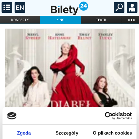
...
KONCERTY
KINO
TEATR
KABARET I
FILHARMONIA
OPERA I BALET
STAND-UP
DLA DZIECI
ONLINE
KARNETY
Zgoda
Szczegóły
O plikach cookies