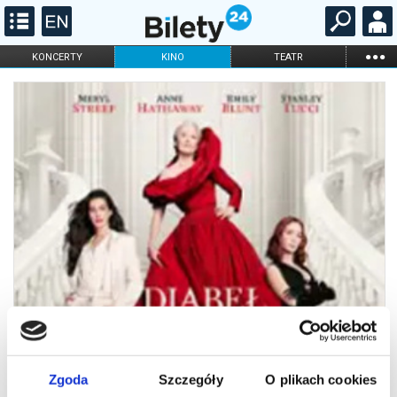
...
KONCERTY
KINO
TEATR
KABARET I
FILHARMONIA
OPERA I BALET
STAND-UP
DLA DZIECI
ONLINE
KARNETY
Zgoda
Szczegóły
O plikach cookies