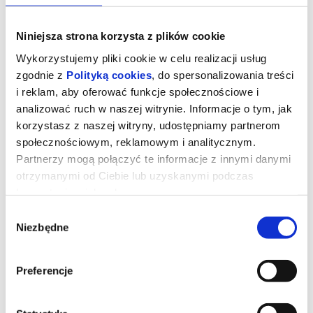
Niniejsza strona korzysta z plików cookie
Wykorzystujemy pliki cookie w celu realizacji usług
zgodnie z
Polityką cookies
, do spersonalizowania treści
i reklam, aby oferować funkcje społecznościowe i
analizować ruch w naszej witrynie. Informacje o tym, jak
korzystasz z naszej witryny, udostępniamy partnerom
społecznościowym, reklamowym i analitycznym.
Partnerzy mogą połączyć te informacje z innymi danymi
otrzymanymi od Ciebie lub uzyskanymi podczas
korzystania z ich usług.
DIABEŁ UBIERA SIĘ U PRADY 2
Wybór
Niezbędne
zgody
Dwadzieścia lat po stworzeniu kultowych ról Mirandy, Andy’ego,
Emily i Nigela Meryl Streep, Anne Hathaway, Emily Blunt i Stanley
Tucci powracają na tętniące modą ulice Nowego Jorku i do
Preferencje
eleganckich biur magazynu Runway w filmie „Diabeł ubiera się u
Prady 2” wytwórni 20th Century Studios, długo oczekiwanej
kontynuacji fenomenalnego hitu z 2006 roku, który ukształtował
całe pokolenie. Zareżyserię odpowiada David Frankel, scenariusz