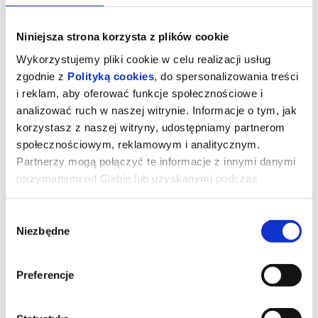
Niniejsza strona korzysta z plików cookie
Wykorzystujemy pliki cookie w celu realizacji usług
zgodnie z
Polityką cookies
, do spersonalizowania treści
i reklam, aby oferować funkcje społecznościowe i
analizować ruch w naszej witrynie. Informacje o tym, jak
korzystasz z naszej witryny, udostępniamy partnerom
społecznościowym, reklamowym i analitycznym.
Partnerzy mogą połączyć te informacje z innymi danymi
otrzymanymi od Ciebie lub uzyskanymi podczas
korzystania z ich usług.
DRUGIE ŻYCIE
Wybór
Niezbędne
zgody
María Ángeles od czterdziestu lat mieszka w słonecznym
apartamencie w sercu marokańskiego Tangeru. To miejsce, które
pamięta jej miłość, codzienne rytuały i całe życie zapisane w
Preferencje
ścianach, meblach i drobnych gestach. Gdy zostaje zmuszona do
opuszczenia swojego domu, nie potrafi się z tym pogodzić – bo
dom to nie tylko adres, lecz część tożsamości. To, co początkowo
wydaje się bolesną koniecznością, nieoczekiwanie stanie się