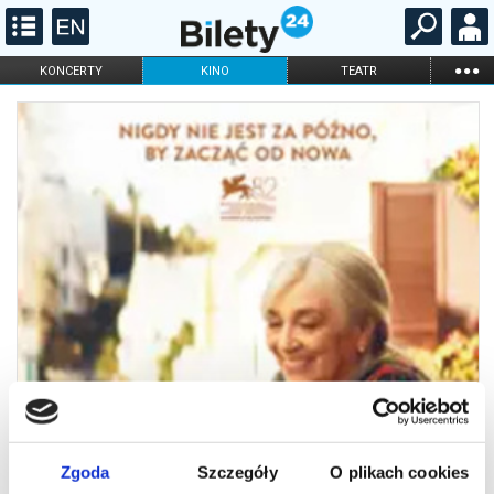
...
KONCERTY
KINO
TEATR
KABARET I
FILHARMONIA
OPERA I BALET
STAND-UP
DLA DZIECI
ONLINE
KARNETY
Zgoda
Szczegóły
O plikach cookies