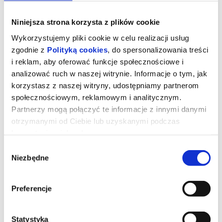
Niniejsza strona korzysta z plików cookie
Wykorzystujemy pliki cookie w celu realizacji usług
zgodnie z
Polityką cookies
, do spersonalizowania treści
i reklam, aby oferować funkcje społecznościowe i
analizować ruch w naszej witrynie. Informacje o tym, jak
korzystasz z naszej witryny, udostępniamy partnerom
społecznościowym, reklamowym i analitycznym.
Partnerzy mogą połączyć te informacje z innymi danymi
otrzymanymi od Ciebie lub uzyskanymi podczas
korzystania z ich usług.
DZIEŃ OBJAWIENIA - napisy
Wybór
Niezbędne
zgody
Prezenterka pogody (Emily Blunt) wywołuje panikę i uruchamia
falę spekulacji po tym, jak w czasie transmisji na żywo nagle
Preferencje
zaczyna mówić w tajemniczym obcym języku. Zaczynają się
spekulacje o kontakcie z istotami pozaziemskimi.Analityk ds.
cyberbezpieczeństwa Daniel (Josh O'Connor) orientuje się, że
prawdopodobnie jest jedyną osobą, która choć nie wie jak to
możliwe, rozumie ten język i może przetłumaczyć go na angielski.
Statystyka