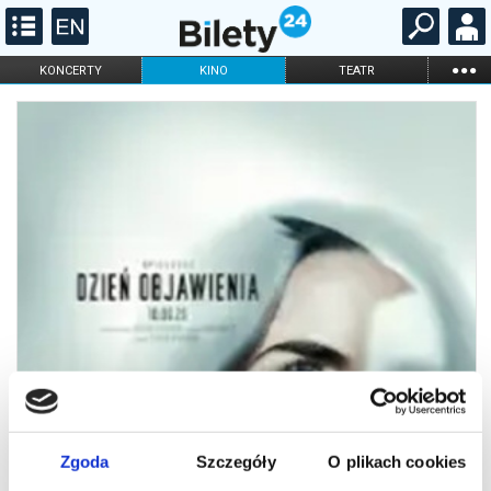
...
KONCERTY
KINO
TEATR
KABARET I
FILHARMONIA
OPERA I BALET
STAND-UP
DLA DZIECI
ONLINE
KARNETY
Zgoda
Szczegóły
O plikach cookies