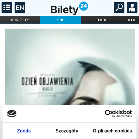
...
KONCERTY
KINO
TEATR
KABARET I
FILHARMONIA
OPERA I BALET
STAND-UP
DLA DZIECI
ONLINE
KARNETY
Zgoda
Szczegóły
O plikach cookies