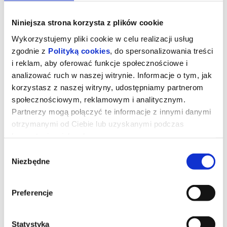
Niniejsza strona korzysta z plików cookie
Wykorzystujemy pliki cookie w celu realizacji usług
zgodnie z
Polityką cookies
, do spersonalizowania treści
i reklam, aby oferować funkcje społecznościowe i
analizować ruch w naszej witrynie. Informacje o tym, jak
korzystasz z naszej witryny, udostępniamy partnerom
społecznościowym, reklamowym i analitycznym.
Partnerzy mogą połączyć te informacje z innymi danymi
otrzymanymi od Ciebie lub uzyskanymi podczas
korzystania z ich usług.
DZIEŃ OBJAWIENIA - napisy
Wybór
Niezbędne
zgody
Prezenterka pogody (Emily Blunt) wywołuje panikę i uruchamia
falę spekulacji po tym, jak w czasie transmisji na żywo nagle
Preferencje
zaczyna mówić w tajemniczym obcym języku. Zaczynają się
spekulacje o kontakcie z istotami pozaziemskimi.Analityk ds.
cyberbezpieczeństwa Daniel (Josh O'Connor) orientuje się, że
prawdopodobnie jest jedyną osobą, która choć nie wie jak to
możliwe, rozumie ten język i może przetłumaczyć go na angielski.
Statystyka