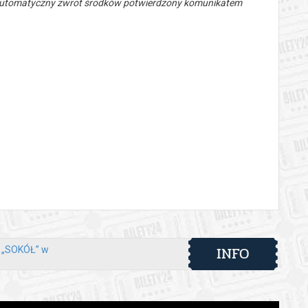
 automatyczny zwrot środków potwierdzony komunikatem
INFO
y „SOKÓŁ” w