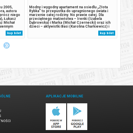
ku 2005,
Modny i wygodny apartament na osiedlu „Złota
Królik
ra, autora
Rybka” to przepustka do upragnionego świata i
dzieci
Oprócz niego
marzenie całej rodziny. No prawie całej. Dla
Gdy ra
a), Łukasz
przeciętnego małżeństwa – Irenki (Izabela
kontuz
az Michał
Dąbrowska) i Marka (Michał Czernecki) oraz ich
Farma
zmiennym
dzieci – aktywistki Basi (Karolina Charkiewicz) i
księżn
zisiejszego.
życiowego ignoranta Kuby (Marcin
czekaj
kup bilet
kup bilet
, następnie
Stępniak/Jędrzej Wielecki) to nie tylko metry
by wal
cznie...
kwadratowe, ale także bilet do klasy wyższej.
jego b
Aby...
GÓLNE
APLIKACJE MOBILNE
U
S
TNOŚCI