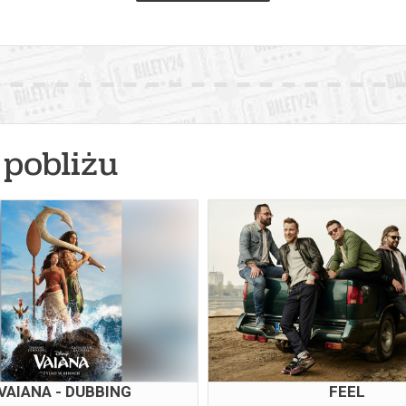
pobliżu
VAIANA - DUBBING
FEEL