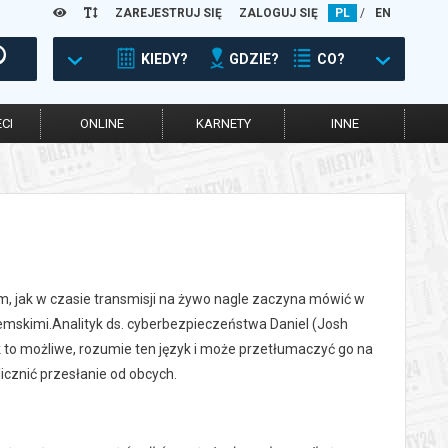
ZAREJESTRUJ SIĘ
ZALOGUJ SIĘ
PL
/
EN
KIEDY?
GDZIE?
CO?
CI
ONLINE
KARNETY
INNE
ym, jak w czasie transmisji na żywo nagle zaczyna mówić w
emskimi.Analityk ds. cyberbezpieczeństwa Daniel (Josh
ak to możliwe, rozumie ten język i może przetłumaczyć go na
cznić przesłanie od obcych.