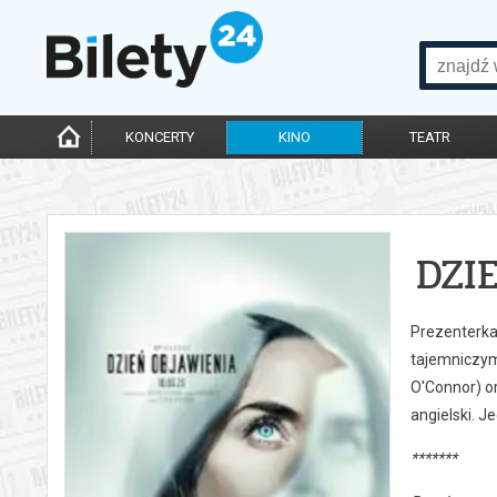
KONCERTY
KINO
TEATR
DZI
Prezenterka 
tajemniczym
O'Connor) or
angielski. 
*******