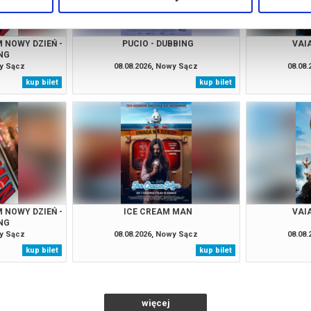
 NOWY DZIEŃ -
PUCIO - DUBBING
VAI
NG
wy Sącz
08.08.2026, Nowy Sącz
08.08
kup bilet
kup bilet
 NOWY DZIEŃ -
ICE CREAM MAN
VAI
NG
wy Sącz
08.08.2026, Nowy Sącz
08.08
kup bilet
kup bilet
więcej