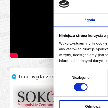
Zgoda
Niniejsza strona korzysta z
Wykorzystujemy pliki cookie 
aby oferować funkcje społecz
witryny, udostępniamy part
informacje z innymi danymi 
Wybór
Inne wydarzenia organizatora
Niezbędne
zgody
Odmowa