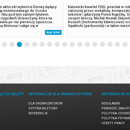
ilm aktorski wytwórni Disney będący
Katowicki kwartet FEEL powstał w ro
cją nominowanego do Oscara
założony przez wokalistę, kompozyto
hitu pod tym samym tytułem.
tekstów i gitarzystę Piotra Kupichę. 
rzygodach dziewczyny, która na
zespół tworzą: Michał Nowak (basist
anu po raz pierwszy opuszcza
Kożuch (instrumenty klawiszowe) or
ę Motonui i udaje się w
Opaliński (perkusista) i w takim nie
ą podróż, by ratować swoje plemię.
składzie komponują razem do dnia d
kup bilet
mu jest Thomas Kail ("Hamilton")
Początkowo tworzyli pod szyldem Q2
nagrodami Emmy i Tony.*******
Q3, Q4, a nawet Kupicha Band. Ostate
akupy...
ĄCYCH BILETY
INFORMACJE DLA ORGANIZATORÓW
INFORMACJE O
DLA ORGANIZATORÓW
REGULAMIN
SYSTEM BILETOWY
PEWNOŚĆ ZAKUP
REFERENCJE
POLITYKA COOKIE
POLITYKA PRYWA
OFERTY PRACY