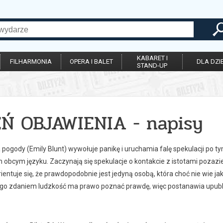
KABARET I
FILHARMONIA
OPERA I BALET
DLA DZIE
STAND-UP
EŃ OBJAWIENIA - napisy
pogody (Emily Blunt) wywołuje panikę i uruchamia falę spekulacji po t
 obcym języku. Zaczynają się spekulacje o kontakcie z istotami pozazi
ientuje się, że prawdopodobnie jest jedyną osobą, która choć nie wie j
Jego zdaniem ludzkość ma prawo poznać prawdę, więc postanawia upubli