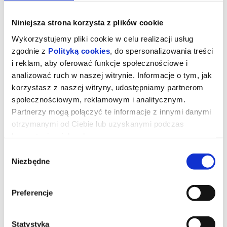
Niniejsza strona korzysta z plików cookie
Wykorzystujemy pliki cookie w celu realizacji usług
zgodnie z
Polityką cookies
, do spersonalizowania treści
i reklam, aby oferować funkcje społecznościowe i
analizować ruch w naszej witrynie. Informacje o tym, jak
korzystasz z naszej witryny, udostępniamy partnerom
społecznościowym, reklamowym i analitycznym.
Partnerzy mogą połączyć te informacje z innymi danymi
otrzymanymi od Ciebie lub uzyskanymi podczas
korzystania z ich usług.
DZIEŃ OBJAWIENIA - napisy
Wybór
Niezbędne
zgody
Prezenterka pogody (Emily Blunt) wywołuje panikę i uruchamia
falę spekulacji po tym, jak w czasie transmisji na żywo nagle
Preferencje
zaczyna mówić w tajemniczym obcym języku. Zaczynają się
spekulacje o kontakcie z istotami pozaziemskimi.Analityk ds.
cyberbezpieczeństwa Daniel (Josh O'Connor) orientuje się, że
prawdopodobnie jest jedyną osobą, która choć nie wie jak to
możliwe, rozumie ten język i może przetłumaczyć go na angielski.
Statystyka