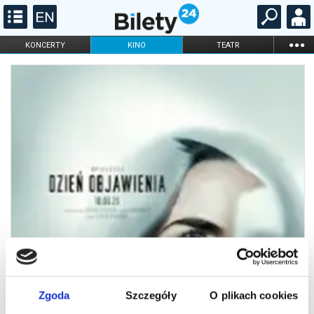
...
KONCERTY
KINO
TEATR
KABARET I
FILHARMONIA
OPERA I BALET
STAND-UP
DLA DZIECI
ONLINE
KARNETY
Zgoda
Szczegóły
O plikach cookies