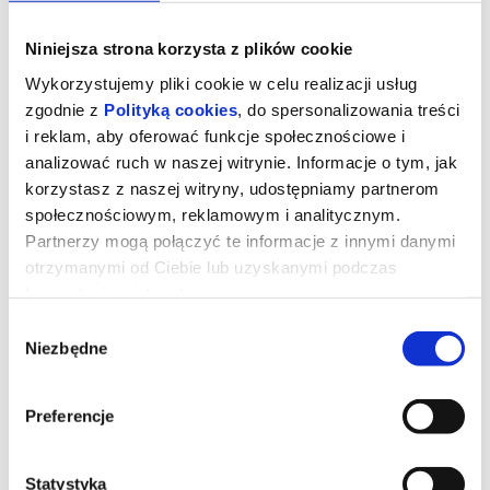
Niniejsza strona korzysta z plików cookie
Wykorzystujemy pliki cookie w celu realizacji usług
zgodnie z
Polityką cookies
, do spersonalizowania treści
i reklam, aby oferować funkcje społecznościowe i
analizować ruch w naszej witrynie. Informacje o tym, jak
korzystasz z naszej witryny, udostępniamy partnerom
społecznościowym, reklamowym i analitycznym.
Partnerzy mogą połączyć te informacje z innymi danymi
otrzymanymi od Ciebie lub uzyskanymi podczas
korzystania z ich usług.
DZIEŃ OBJAWIENIA - napisy
Wybór
Niezbędne
zgody
Prezenterka pogody (Emily Blunt) wywołuje panikę i uruchamia
falę spekulacji po tym, jak w czasie transmisji na żywo nagle
Preferencje
zaczyna mówić w tajemniczym obcym języku. Zaczynają się
spekulacje o kontakcie z istotami pozaziemskimi.Analityk ds.
cyberbezpieczeństwa Daniel (Josh O'Connor) orientuje się, że
prawdopodobnie jest jedyną osobą, która choć nie wie jak to
możliwe, rozumie ten język i może przetłumaczyć go na angielski.
Statystyka