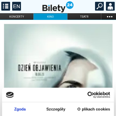
...
KONCERTY
KINO
TEATR
KABARET I
FILHARMONIA
OPERA I BALET
STAND-UP
DLA DZIECI
ONLINE
KARNETY
Zgoda
Szczegóły
O plikach cookies