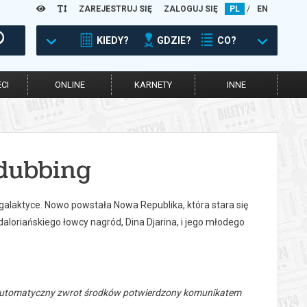
ZAREJESTRUJ SIĘ
ZALOGUJ SIĘ
PL
/
EN
KIEDY?
GDZIE?
CO?
CI
ONLINE
KARNETY
INNE
dubbing
galaktyce. Nowo powstała Nowa Republika, która stara się
loriańskiego łowcy nagród, Dina Djarina, i jego młodego
 automatyczny zwrot środków potwierdzony komunikatem