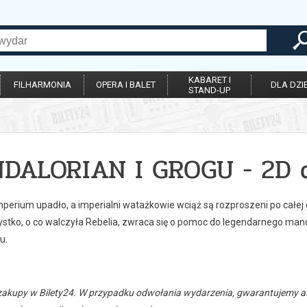
KABARET I
FILHARMONIA
OPERA I BALET
DLA DZIE
STAND-UP
DALORIAN I GROGU - 2D 
perium upadło, a imperialni watażkowie wciąż są rozproszeni po całej 
stko, o co walczyła Rebelia, zwraca się o pomoc do legendarnego manda
u.
zakupy w Bilety24. W przypadku odwołania wydarzenia, gwarantujemy