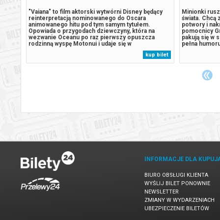
dki 53
"Vaiana" to film aktorski wytwórni Disney będący
Minionki rus
godzie.
reinterpretacją nominowanego do Oscara
świata. Chcą 
oznaje
animowanego hitu pod tym samym tytułem.
potwory i nakr
ią
Opowiada o przygodach dziewczyny, która na
pomocnicy Gr
wezwanie Oceanu po raz pierwszy opuszcza
pakują się w 
t
rodzinną wyspę Motonui i udaje się w
pełna humoru 
trony,
niezapomnianą podróż, by ratować swoje plemię.
wielkich ambi
 bilet
kup bilet
. U
Reżyserem filmu jest Thomas Kail ("Hamilton")
Udowadniają,
uhonorowany nagrodami Emmy i Tony.*******
każdą przeszk
Bezpieczne zakupy...
INFORMACJE DLA KUPUJ
BIURO OBSŁUGI KLIENTA
WYŚLIJ BILET PONOWNIE
NEWSLETTER
ZMIANY W WYDARZENIACH
UBEZPIECZENIE BILETÓW