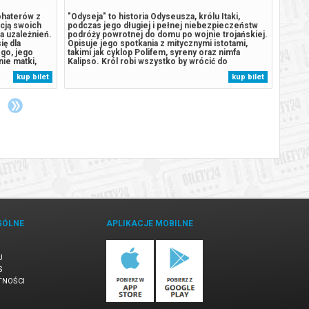
ohaterów z
"Odyseja" to historia Odyseusza, królu Itaki,
Podcza
acją swoich
podczas jego długiej i pełnej niebezpieczeństw
rozbij
a uzależnień.
podróży powrotnej do domu po wojnie trojańskiej.
wyspie
ię dla
Opisuje jego spotkania z mitycznymi istotami,
szczen
go, jego
takimi jak cyklop Polifem, syreny oraz nimfa
stał s
ie matki,
Kalipso. Król robi wszystko by wrócić do
Humdin
, Marion, i
ukochanej żony Penelopy.******* Bezpieczne
lekkom
kup bilet
kup bilet
dy z nich, nie
zakupy w Bilety24. W przypadku odwołania
wyspy
wydarzenia, gwarantujemy automatyczny zwrot...
uśpion
GÓLNE
APLIKACJE MOBILNE
U
S
TNOŚCI