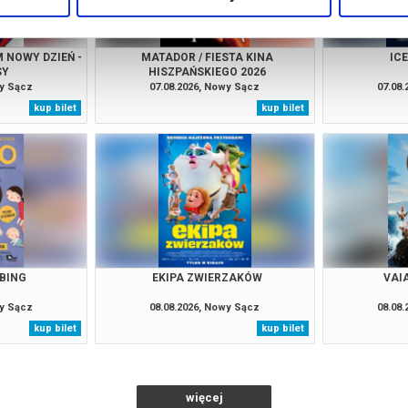
 NOWY DZIEŃ -
MATADOR / FIESTA KINA
IC
SY
HISZPAŃSKIEGO 2026
wy Sącz
07.08.2026, Nowy Sącz
07.08
kup bilet
kup bilet
BBING
EKIPA ZWIERZAKÓW
VAI
wy Sącz
08.08.2026, Nowy Sącz
08.08
kup bilet
kup bilet
więcej