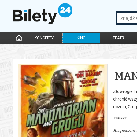
KONCERTY
KINO
TEATR
MAN
Złowrogie Im
chronić wszy
ucznia, Grog
*******
Bezpieczne 