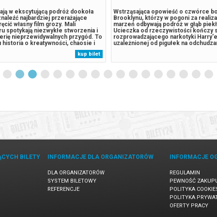
zają w ekscytującą podróż dookoła
Wstrząsająca opowieść o czwórce b
znaleźć najbardziej przerażające
Brooklynu, którzy w pogoni za realiz
ęcić własny film grozy. Mali
marzeń odbywają podróż w głąb piekł
u spotykają niezwykłe stworzenia i
Ucieczka od rzeczywistości kończy s
serię nieprzewidywalnych przygód. To
rozprowadzającego narkotyki Harry'e
historia o kreatywności, chaosie i
uzależnionej od pigułek na odchudzan
cjach małych rozrabiaków.
Sary, pogrążonej w nałogu dziewczyny
kup bilet
 że dla wspólnego celu warto pokonać
najlepszego przyjaciela, tragedią. Każ
odę.******* Bezpieczne...
mogąc sobie poradzić z chaosem...
ĄCYCH BILETY
INFORMACJE DLA ORGANIZATORÓW
INFORMACJE O
DLA ORGANIZATORÓW
REGULAMIN
SYSTEM BILETOWY
PEWNOŚĆ ZAKUP
REFERENCJE
POLITYKA COOKIE
POLITYKA PRYWA
OFERTY PRACY