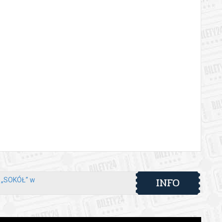
INFO
y „SOKÓŁ” w