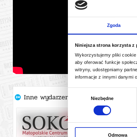
Zgoda
Niniejsza strona korzysta z
Wykorzystujemy pliki cookie 
aby oferować funkcje społecz
witryny, udostępniamy part
informacje z innymi danymi 
Wybór
Inne wydarzenia organizatora
Niezbędne
zgody
Odmowa