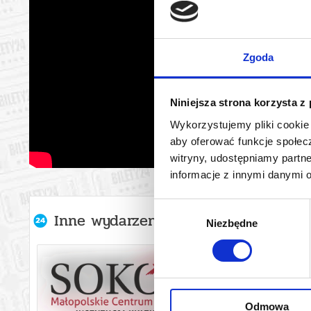
Zgoda
Niniejsza strona korzysta z
Wykorzystujemy pliki cookie 
aby oferować funkcje społecz
witryny, udostępniamy part
informacje z innymi danymi 
Wybór
Inne wydarzenia organizatora
Niezbędne
zgody
Odmowa