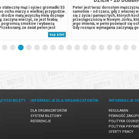
to stateczny mąż i ojciec gromadki 53
Peter jest teraz dorosłym mężczyzn
 po cichu marzy o wielkiej przygodzie.
samotnie - od czasu, gdy z własnej w
a drodze małą jeżyczkę Helę doznaje
się z życia i pamięci tych, których ko
y, zaczyna wierzyć, że jest hrabią
przestępczością w Nowym Jorku, któr
 pogromcą smoków i wybawcą
jego imienia, w pełni poświęcił się oc
Przekonany, że świat pełen jest
Gdy rosnące wymagania zaczynają go 
go wyzwań, porzuca rodzinne strony,
presja wywołuje zaskakującą fizyczn
kup bilet
e złem i nieść pomoc słabszym. U
która zagraża jego istnieniu, podczas
 kroczy Hela,...
niepokojący...
ĄCYCH BILETY
INFORMACJE DLA ORGANIZATORÓW
INFORMACJE O
DLA ORGANIZATORÓW
REGULAMIN
SYSTEM BILETOWY
PEWNOŚĆ ZAKUP
REFERENCJE
POLITYKA COOKIE
POLITYKA PRYWA
OFERTY PRACY