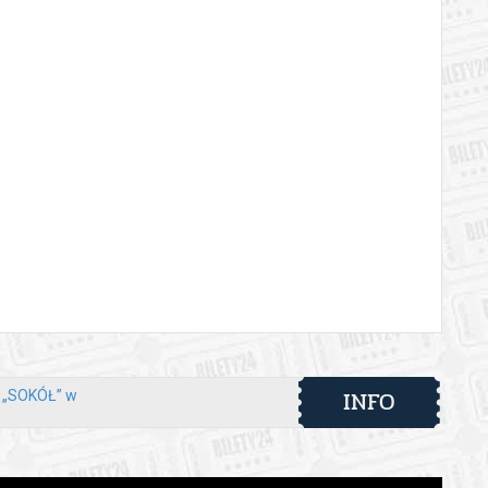
INFO
y „SOKÓŁ” w