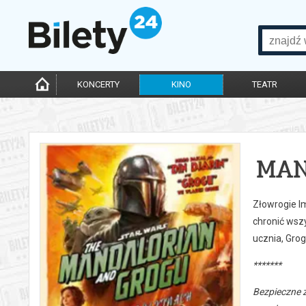
KONCERTY
KINO
TEATR
MAN
Złowrogie Im
chronić wszy
ucznia, Grog
*******
Bezpieczne 