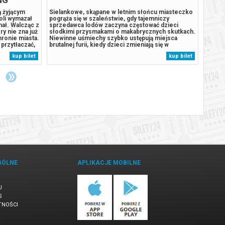
ą żyjącym
Sielankowe, skąpane w letnim słońcu miasteczko
Sielan
oli wymazał
pogrąża się w szaleństwie, gdy tajemniczy
pogrąż
chał. Walcząc z
sprzedawca lodów zaczyna częstować dzieci
sprzed
y nie zna już
słodkimi przysmakami o makabrycznych skutkach.
słodki
hronie miasta.
Niewinne uśmiechy szybko ustępują miejsca
Niewin
przytłaczać,
brutalnej furii, kiedy dzieci zmieniają się w
brutaln
ą przemianę,
bezlitosnych łowców dorosłych. Troje młodych
bezlit
kup bilet
kup bilet
 gdy nowy,
bohaterów, którym cudem udaje się uniknąć klątwy,
bohate
podejmuje desperacki wyścig z czasem, by...
podejm
GÓLNE
APLIKACJE MOBILNE
U
S
TNOŚCI