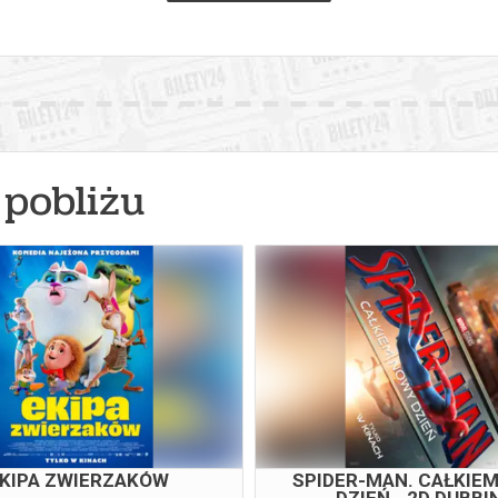
pobliżu
KIPA ZWIERZAKÓW
SPIDER-MAN. CAŁKIE
DZIEŃ - 2D DUBBI