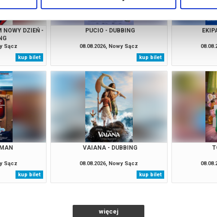
 NOWY DZIEŃ -
PUCIO - DUBBING
EKIP
NG
wy Sącz
08.08.2026, Nowy Sącz
08.08
kup bilet
kup bilet
 MAN
VAIANA - DUBBING
T
wy Sącz
08.08.2026, Nowy Sącz
08.08
kup bilet
kup bilet
więcej