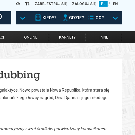
ZAREJESTRUJ SIĘ
ZALOGUJ SIĘ
PL
/
EN
KIEDY?
GDZIE?
CO?
CI
ONLINE
KARNETY
INNE
dubbing
galaktyce. Nowo powstała Nowa Republika, która stara się
loriańskiego łowcy nagród, Dina Djarina, i jego młodego
 automatyczny zwrot środków potwierdzony komunikatem