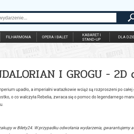
KABARET I
FILHARMONIA
OPERA I BALET
DLA DZIE
STAND-UP
DALORIAN I GROGU - 2D 
perium upadło, a imperialni watażkowie wciąż są rozproszeni po całej 
stko, o co walczyła Rebelia, zwraca się o pomoc do legendarnego manda
u.
zakupy w Bilety24. W przypadku odwołania wydarzenia, gwarantujemy