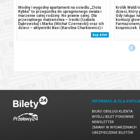
„Toy
Modny i wygodny apartament na osiedlu „Złota
Królik Waldi 
logia.
Rybka” to przepustka do upragnionego świata i
dzieci, który
dne
marzenie całej rodziny. No prawie całej. Dla
Gdy ratując n
przeciętnego małżeństwa – Irenki (Izabela
kontuzji głow
ilmu
Dąbrowska) i Marka (Michał Czernecki) oraz ich
Farmazonem,
na
dzieci – aktywistki Basi (Karolina Charkiewicz) i
księżniczek. 
miera
życiowego ignoranta Kuby (Marcin
czekających 
 bilet
kup bilet
Stępniak/Jędrzej Wielecki) to nie tylko metry
by walczyć z
kwadratowe, ale także bilet do klasy wyższej.
jego boku zaś
Aby...
INFORMACJE DLA KUPUJ
BIURO OBSŁUGI KLIENTA
WYŚLIJ BILET PONOWNIE
NEWSLETTER
ZMIANY W WYDARZENIACH
UBEZPIECZENIE BILETÓW