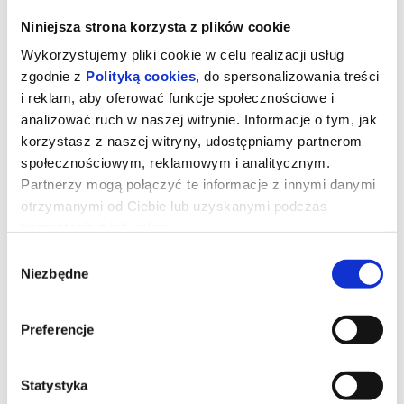
Niniejsza strona korzysta z plików cookie
Wykorzystujemy pliki cookie w celu realizacji usług
zgodnie z
Polityką cookies
, do spersonalizowania treści
i reklam, aby oferować funkcje społecznościowe i
analizować ruch w naszej witrynie. Informacje o tym, jak
korzystasz z naszej witryny, udostępniamy partnerom
społecznościowym, reklamowym i analitycznym.
Partnerzy mogą połączyć te informacje z innymi danymi
otrzymanymi od Ciebie lub uzyskanymi podczas
korzystania z ich usług.
MANDALORIAN I GROGU - 2D
Wybór
Niezbędne
zgody
dubbing
Preferencje
Złowrogie Imperium upadło, a imperialni watażkowie wciąż są
rozproszeni po całej galaktyce. Nowo powstała Nowa Republika,
która stara się chronić wszystko, o co walczyła Rebelia, zwraca się
o pomoc do legendarnego mandaloriańskiego łowcy nagród, Dina
Statystyka
Djarina, i jego młodego ucznia, Grogu.