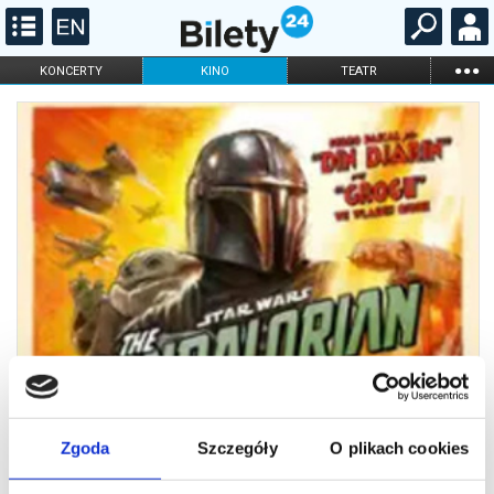
...
KONCERTY
KINO
TEATR
KABARET I
FILHARMONIA
OPERA I BALET
STAND-UP
DLA DZIECI
ONLINE
KARNETY
Zgoda
Szczegóły
O plikach cookies