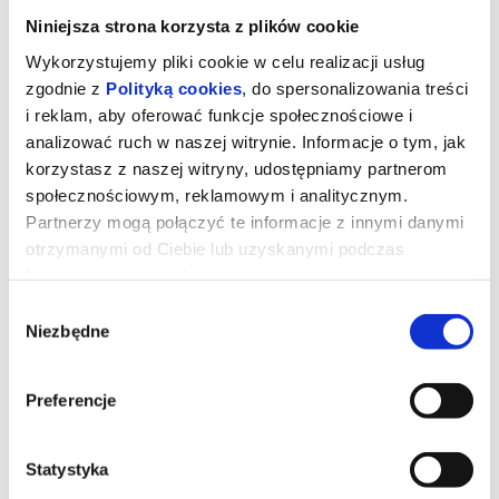
Niniejsza strona korzysta z plików cookie
Wykorzystujemy pliki cookie w celu realizacji usług
zgodnie z
Polityką cookies
, do spersonalizowania treści
i reklam, aby oferować funkcje społecznościowe i
analizować ruch w naszej witrynie. Informacje o tym, jak
korzystasz z naszej witryny, udostępniamy partnerom
społecznościowym, reklamowym i analitycznym.
Partnerzy mogą połączyć te informacje z innymi danymi
otrzymanymi od Ciebie lub uzyskanymi podczas
korzystania z ich usług.
Wybór
MIŁOŚĆ W CZASACH APOKALIPSY
Niezbędne
zgody
45-letni Adam jest życzliwym właścicielem schroniska dla
Preferencje
zwierząt. Aby zwalczyć swój lęk związany z ekologią, zamawia
terapeutyczną lampę solarną. Za pośrednictwem infolinii
technicznej dostawcy lampy poznaje Tinę, kobietę, której głos koi
wszystkie jego obawy. To nieoczekiwane spotkanie zmienia
Statystyka
wszystko: ziemia drży, a serca eksplodują…