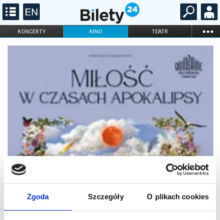
...
KONCERTY
KINO
TEATR
KABARET I
FILHARMONIA
OPERA I BALET
STAND-UP
DLA DZIECI
ONLINE
KARNETY
Zgoda
Szczegóły
O plikach cookies