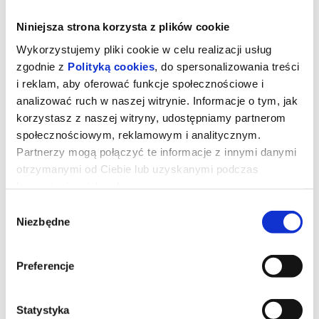
Niniejsza strona korzysta z plików cookie
Wykorzystujemy pliki cookie w celu realizacji usług
zgodnie z
Polityką cookies
, do spersonalizowania treści
i reklam, aby oferować funkcje społecznościowe i
analizować ruch w naszej witrynie. Informacje o tym, jak
korzystasz z naszej witryny, udostępniamy partnerom
społecznościowym, reklamowym i analitycznym.
Partnerzy mogą połączyć te informacje z innymi danymi
otrzymanymi od Ciebie lub uzyskanymi podczas
korzystania z ich usług.
MORTAL KOMBAT II - dubbing
Wybór
Niezbędne
zgody
Dominacja Shao Khana (Martyn Ford) wreszcie musi zostać
przerwana. Dlatego mnich Liu Kang (Ludi Lin), była elitarną
Preferencje
żołnierka Sonya Blade (Jessica McNamee), jej mentor Jax Briggs
(Mehcad Brooks) oraz upadły były mistrz MMA Cole Young (Lewis
Tan) ponownie łączą siły, by ocalić Ziemię. Tym razem wsparcia
udziela im Johnny Cage (Karl Urban), a cała grupa rzuca się w wir
Statystyka
brutalnych walk, w których stawką jest coś więcej niż tylko własna