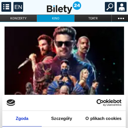
...
KONCERTY
KINO
TEATR
KABARET I
FILHARMONIA
OPERA I BALET
STAND-UP
DLA DZIECI
ONLINE
KARNETY
Zgoda
Szczegóły
O plikach cookies