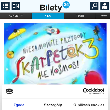
...
KONCERTY
KINO
TEATR
KABARET I
FILHARMONIA
OPERA I BALET
STAND-UP
DLA DZIECI
ONLINE
KARNETY
Zgoda
Szczegóły
O plikach cookies