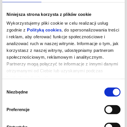
Niniejsza strona korzysta z plików cookie
Wykorzystujemy pliki cookie w celu realizacji usług
zgodnie z
Polityką cookies
, do spersonalizowania treści
i reklam, aby oferować funkcje społecznościowe i
analizować ruch w naszej witrynie. Informacje o tym, jak
korzystasz z naszej witryny, udostępniamy partnerom
społecznościowym, reklamowym i analitycznym.
Partnerzy mogą połączyć te informacje z innymi danymi
otrzymanymi od Ciebie lub uzyskanymi podczas
korzystania z ich usług.
NIESAMOWITE PRZYGODY
Wybór
SKARPETEK 3. ALE KOSMOS!
Niezbędne
zgody
Czy skarpetka może zostać przebiegłym szeryfem, genialnym
Preferencje
detektywem lub… międzygalaktycznym podróżnikiem?
Oczywiście! W najnowszej odsłonie kinowych przygód ulubione
urwisy z szuflady wyruszają na podbój nieznanych światów. Od
pojedynków w samo południe, przez wybiegi mody, aż po rakiety
Statystyka